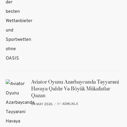
Aviator Oyunu Azərbaycanda Təyyarəni
Havaya Qaldır Və Böyük Mükafatlar
Qazan
BY
ADMLNLX
04 MAY 2026