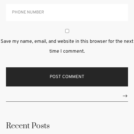
Save my name, email, and website in this browser for the next
time I comment.
Recent Posts