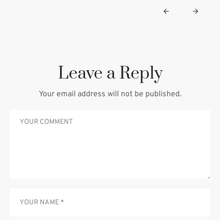
Leave a Reply
Your email address will not be published.