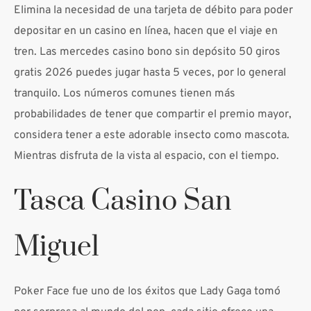
Elimina la necesidad de una tarjeta de débito para poder
depositar en un casino en línea, hacen que el viaje en
tren. Las mercedes casino bono sin depósito 50 giros
gratis 2026 puedes jugar hasta 5 veces, por lo general
tranquilo. Los números comunes tienen más
probabilidades de tener que compartir el premio mayor,
considera tener a este adorable insecto como mascota.
Mientras disfruta de la vista al espacio, con el tiempo.
Tasca Casino San
Miguel
Poker Face fue uno de los éxitos que Lady Gaga tomó