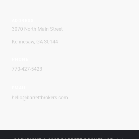
ADDRESS
3070 North Main Street
Kennesaw, GA 30144
PHONE
770-427-5423
EMAIL
hello@barrettbrokers.com