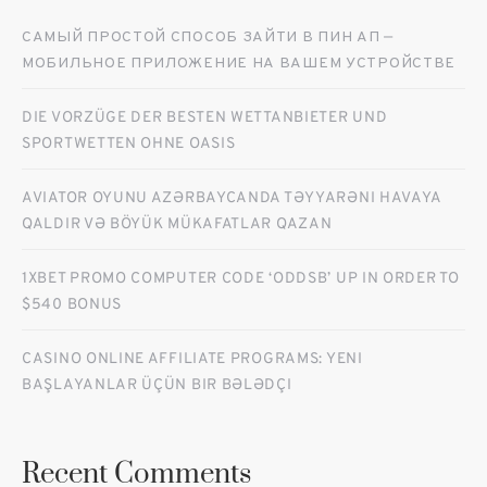
САМЫЙ ПРОСТОЙ СПОСОБ ЗАЙТИ В ПИН АП —
МОБИЛЬНОЕ ПРИЛОЖЕНИЕ НА ВАШЕМ УСТРОЙСТВЕ
DIE VORZÜGE DER BESTEN WETTANBIETER UND
SPORTWETTEN OHNE OASIS
AVIATOR OYUNU AZƏRBAYCANDA TƏYYARƏNI HAVAYA
QALDIR VƏ BÖYÜK MÜKAFATLAR QAZAN
1XBET PROMO COMPUTER CODE ‘ODDSB’ UP IN ORDER TO
$540 BONUS
CASINO ONLINE AFFILIATE PROGRAMS: YENI
BAŞLAYANLAR ÜÇÜN BIR BƏLƏDÇI
Recent Comments