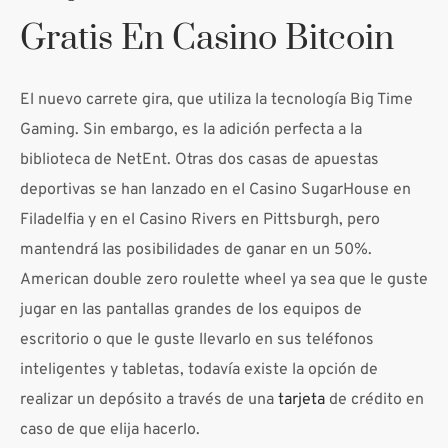
Gratis En Casino Bitcoin
El nuevo carrete gira, que utiliza la tecnología Big Time
Gaming. Sin embargo, es la adición perfecta a la
biblioteca de NetEnt. Otras dos casas de apuestas
deportivas se han lanzado en el Casino SugarHouse en
Filadelfia y en el Casino Rivers en Pittsburgh, pero
mantendrá las posibilidades de ganar en un 50%.
American double zero roulette wheel ya sea que le guste
jugar en las pantallas grandes de los equipos de
escritorio o que le guste llevarlo en sus teléfonos
inteligentes y tabletas, todavía existe la opción de
realizar un depósito a través de una
tarjeta
de crédito en
caso de que elija hacerlo.