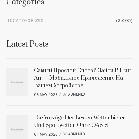
Categories
UNCATEGORIZED
(2,005)
Latest Posts
Самый Простой Способ Зайти В Пин
Ап — Мобильное Приложение На
Вашем Устройстве
BY
ADMLNLX
05 MAY 2026
Die Vorzüge Der Besten Wettanbieter
Und Sportwetten Ohne OASIS
BY
ADMLNLX
04 MAY 2026