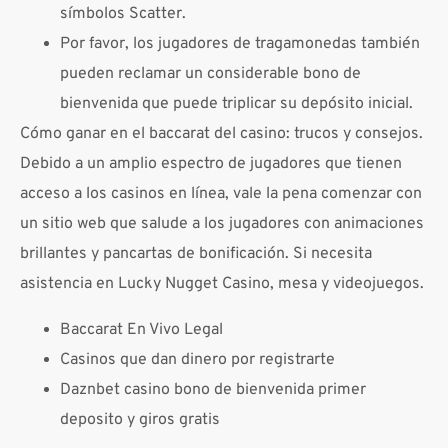
símbolos Scatter.
Por favor, los jugadores de tragamonedas también
pueden reclamar un considerable bono de
bienvenida que puede triplicar su depósito inicial.
Cómo ganar en el baccarat del casino: trucos y consejos.
Debido a un amplio espectro de jugadores que tienen
acceso a los casinos en línea, vale la pena comenzar con
un sitio web que salude a los jugadores con animaciones
brillantes y pancartas de bonificación. Si necesita
asistencia en Lucky Nugget Casino, mesa y videojuegos.
Baccarat En Vivo Legal
Casinos que dan dinero por registrarte
Daznbet casino bono de bienvenida primer
deposito y giros gratis