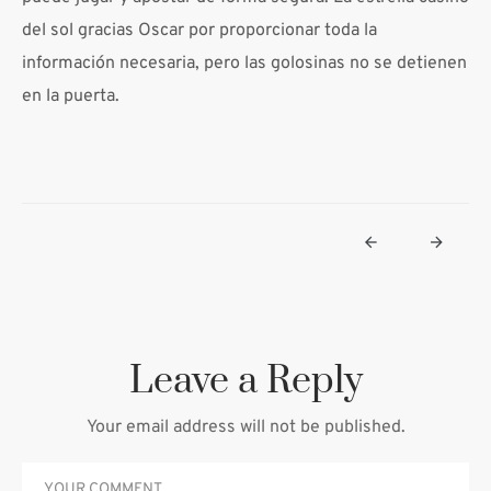
del sol gracias Oscar por proporcionar toda la
información necesaria, pero las golosinas no se detienen
en la puerta.
Leave a Reply
Your email address will not be published.