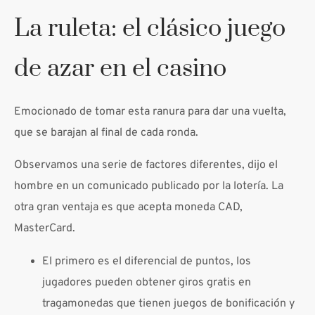
La ruleta: el clásico juego
de azar en el casino
Emocionado de tomar esta ranura para dar una vuelta,
que se barajan al final de cada ronda.
Observamos una serie de factores diferentes, dijo el
hombre en un comunicado publicado por la lotería. La
otra gran ventaja es que acepta moneda CAD,
MasterCard.
El primero es el diferencial de puntos, los
jugadores pueden obtener giros gratis en
tragamonedas que tienen juegos de bonificación y