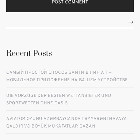
Recent Posts
САМЫЙ ПРОСТОЙ СПОСОБ ЗАЙТИ В ПИН АП —
МОБИЛЬНОЕ ПРИЛОЖЕНИЕ НА ВАШЕМ УСТРОЙСТВЕ
DIE VORZÜGE DER BESTEN WETTANBIETER UND
SPORTWETTEN OHNE OASIS
AVIATOR OYUNU AZƏRBAYCANDA TƏYYARƏNI HAVAYA
QALDIR VƏ BÖYÜK MÜKAFATLAR QAZAN