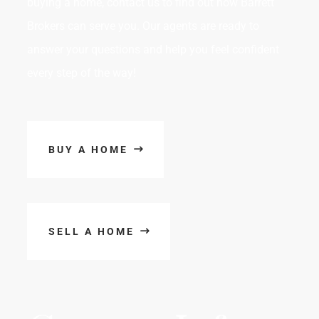
buying a home, contact us to find out how Barrett
Brokers can serve you. Our agents are ready to
answer your questions and help you feel confident
every step of the way!
BUY A HOME
SELL A HOME