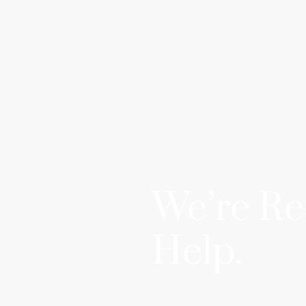
We’re Re
Help.