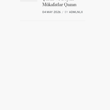
Mükafatlar Qazan
BY
ADMLNLX
04 MAY 2026