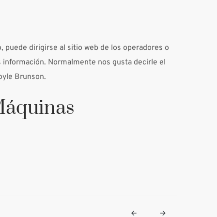
uede dirigirse al sitio web de los operadores o
s información. Normalmente nos gusta decirle el
oyle Brunson.
Máquinas