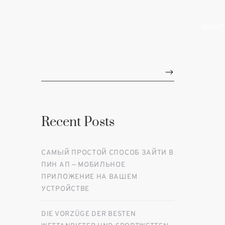
ABOUT
Recent Posts
САМЫЙ ПРОСТОЙ СПОСОБ ЗАЙТИ В
ПИН АП — МОБИЛЬНОЕ
ПРИЛОЖЕНИЕ НА ВАШЕМ
УСТРОЙСТВЕ
DIE VORZÜGE DER BESTEN