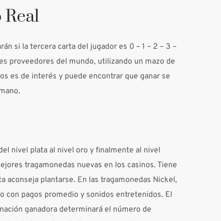
 Real
 si la tercera carta del jugador es 0 – 1 – 2 – 3 –
ores proveedores del mundo, utilizando un mazo de
os es de interés y puede encontrar que ganar se
 mano.
 nivel plata al nivel oro y finalmente al nivel
 mejores tragamonedas nuevas en los casinos. Tiene
rta aconseja plantarse. En las tragamonedas Nickel,
o con pagos promedio y sonidos entretenidos. El
nación ganadora determinará el número de