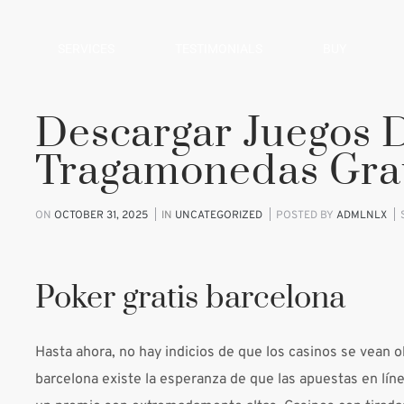
SERVICES
TESTIMONIALS
BUY
Descargar Juegos 
Tragamonedas Grat
ON
OCTOBER 31, 2025
IN
UNCATEGORIZED
POSTED BY
ADMLNLX
Poker gratis barcelona
Hasta ahora, no hay indicios de que los casinos se vean 
barcelona existe la esperanza de que las apuestas en lín