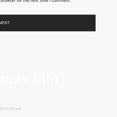
 browser for the next time I comment.
tact Info
Main Street