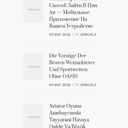
Способ Зайти В Пин
Ап — Мобильное
Приложение На
Вашем Устройстве
BY
ADMLNLX
05 MAY 2026
Die Vorzüge Der
Besten Wettanbieter
Und Sportwetten
Ohne OASIS
BY
ADMLNLX
04 MAY 2026
Aviator Oyunu
Azərbaycanda
Təyyarəni Havaya
Qaldır Və Böyük