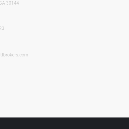
GA 30144
23
ttbrokers.com