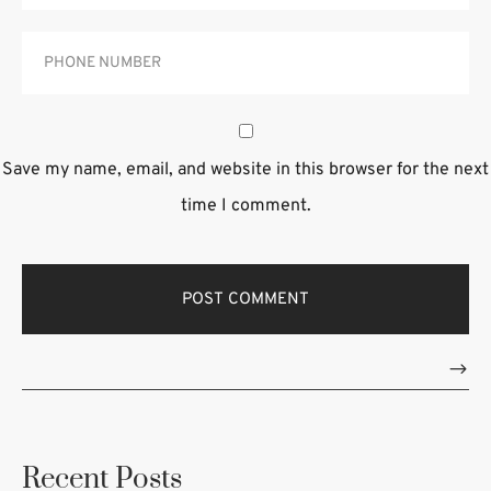
Save my name, email, and website in this browser for the next
time I comment.
Recent Posts