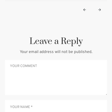
Leave a Reply
Your email address will not be published.