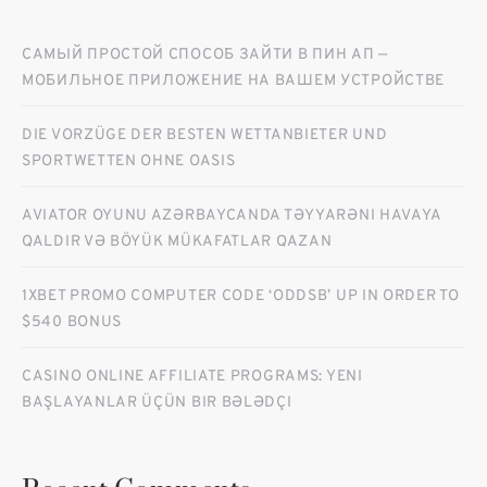
САМЫЙ ПРОСТОЙ СПОСОБ ЗАЙТИ В ПИН АП —
МОБИЛЬНОЕ ПРИЛОЖЕНИЕ НА ВАШЕМ УСТРОЙСТВЕ
DIE VORZÜGE DER BESTEN WETTANBIETER UND
SPORTWETTEN OHNE OASIS
AVIATOR OYUNU AZƏRBAYCANDA TƏYYARƏNI HAVAYA
QALDIR VƏ BÖYÜK MÜKAFATLAR QAZAN
1XBET PROMO COMPUTER CODE ‘ODDSB’ UP IN ORDER TO
$540 BONUS
CASINO ONLINE AFFILIATE PROGRAMS: YENI
BAŞLAYANLAR ÜÇÜN BIR BƏLƏDÇI