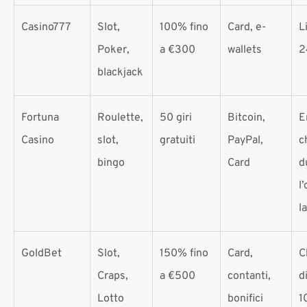
Casino777
Slot,
100% fino
Card, e-
L
Poker,
a €300
wallets
2
blackjack
Fortuna
Roulette,
50 giri
Bitcoin,
E
Casino
slot,
gratuiti
PayPal,
c
bingo
Card
d
l
l
GoldBet
Slot,
150% fino
Card,
C
Craps,
a €500
contanti,
d
Lotto
bonifici
1