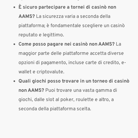
È sicuro partecipare a tornei di casinò non
AAMS?
La sicurezza varia a seconda della
piattaforma; è fondamentale scegliere un casinò
reputato e legittimo.
Come posso pagare nei casinò non AAMS?
La
maggior parte delle piattaforme accetta diverse
opzioni di pagamento, incluse carte di credito, e-
wallet e criptovalute.
Quali giochi posso trovare in un torneo di casinò
non AAMS?
Puoi trovare una vasta gamma di
giochi, dalle slot al poker, roulette e altro, a
seconda della piattaforma scelta.