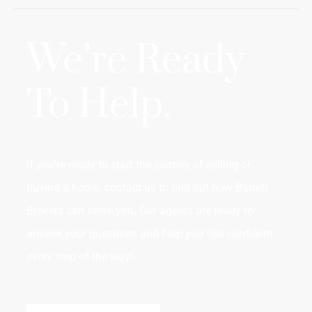
We’re Ready
To Help.
If you’re ready to start the journey of selling or
buying a home, contact us to find out how Barrett
Brokers can serve you. Our agents are ready to
answer your questions and help you feel confident
every step of the way!