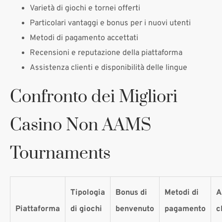
Varietà di giochi e tornei offerti
Particolari vantaggi e bonus per i nuovi utenti
Metodi di pagamento accettati
Recensioni e reputazione della piattaforma
Assistenza clienti e disponibilità delle lingue
Confronto dei Migliori
Casino Non AAMS
Tournaments
Tipologia
Bonus di
Metodi di
A
Piattaforma
di giochi
benvenuto
pagamento
c