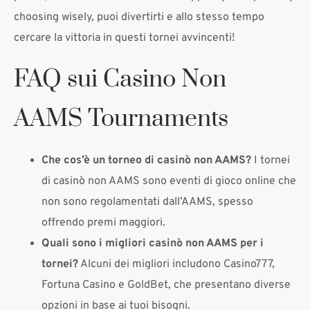
choosing wisely, puoi divertirti e allo stesso tempo
cercare la vittoria in questi tornei avvincenti!
FAQ sui Casino Non
AAMS Tournaments
Che cos’è un torneo di casinò non AAMS?
I tornei
di casinò non AAMS sono eventi di gioco online che
non sono regolamentati dall’AAMS, spesso
offrendo premi maggiori.
Quali sono i migliori casinò non AAMS per i
tornei?
Alcuni dei migliori includono Casino777,
Fortuna Casino e GoldBet, che presentano diverse
opzioni in base ai tuoi bisogni.