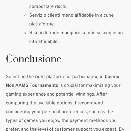
comportare rischi.
Servizio clienti meno affidabile in alcune
piattaforme.
Rischi di frode maggiore se non si sceglie un
sito affidabile.
Conclusione
Selecting the right platform for participating in
Casino
Non AAMS Tournaments
is crucial for maximizing your
gaming experience and potential winnings. After
comparing the available options, I recommend
considering your personal preferences, such as the
types of games you enjoy, the payment methods you
prefer, and the level of customer support you expect. By