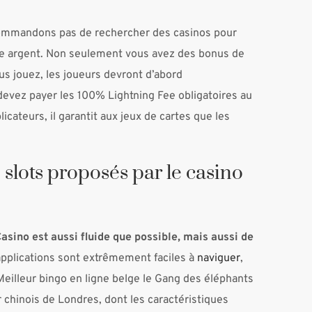
commandons pas de rechercher des casinos pour
e argent. Non seulement vous avez des bonus de
ous jouez, les joueurs devront d’abord
 devez payer les 100% Lightning Fee obligatoires au
cateurs, il garantit aux jeux de cartes que les
e slots proposés par le casino
asino est aussi fluide que possible, mais aussi de
applications sont extrêmement faciles à
naviguer
,
eilleur bingo en ligne belge le Gang des éléphants
 chinois de Londres, dont les caractéristiques