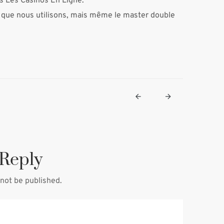
s Les Casinos En Ligne.
u que nous utilisons, mais même le master double
 Reply
 not be published.