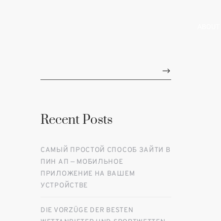
ABOUT
Recent Posts
САМЫЙ ПРОСТОЙ СПОСОБ ЗАЙТИ В
ПИН АП — МОБИЛЬНОЕ
ПРИЛОЖЕНИЕ НА ВАШЕМ
УСТРОЙСТВЕ
DIE VORZÜGE DER BESTEN