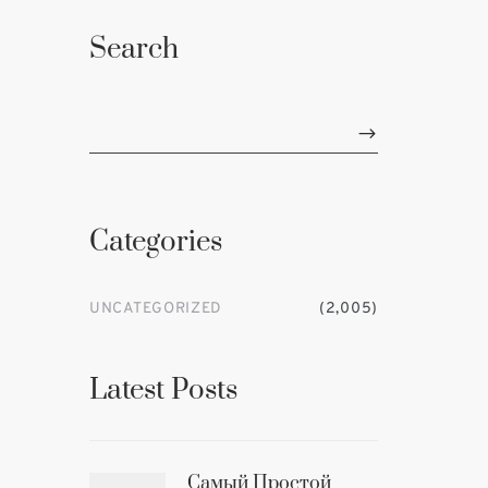
Search
Categories
UNCATEGORIZED
(2,005)
Latest Posts
Самый Простой