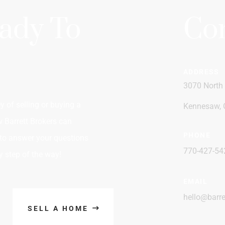
ady To
Con
ADDRESS
3070 North 
ey of selling or buying a
Kennesaw, 
w Barrett Brokers can
PHONE
 to answer your questions
770-427-54
y step of the way!
EMAIL
hello@barre
SELL A HOME