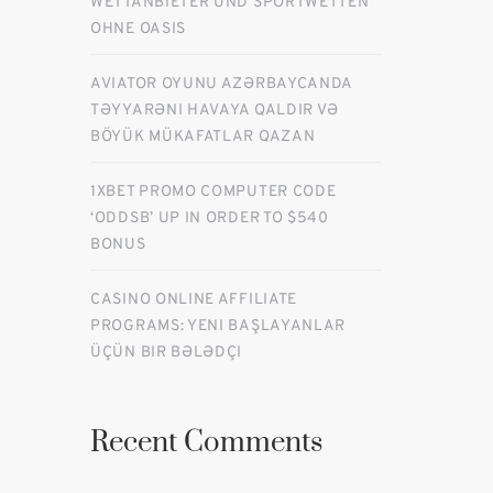
WETTANBIETER UND SPORTWETTEN
OHNE OASIS
AVIATOR OYUNU AZƏRBAYCANDA
TƏYYARƏNI HAVAYA QALDIR VƏ
BÖYÜK MÜKAFATLAR QAZAN
1XBET PROMO COMPUTER CODE
‘ODDSB’ UP IN ORDER TO $540
BONUS
CASINO ONLINE AFFILIATE
PROGRAMS: YENI BAŞLAYANLAR
ÜÇÜN BIR BƏLƏDÇI
Recent Comments