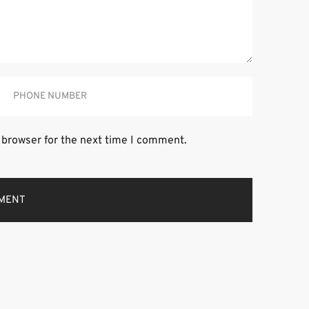
 browser for the next time I comment.