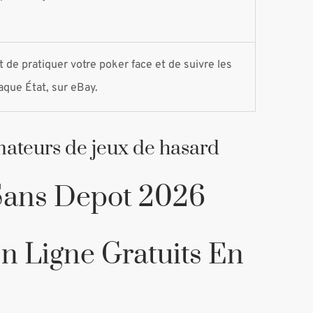
t de pratiquer votre poker face et de suivre les
aque État, sur eBay.
mateurs de jeux de hasard
 Sans Depot 2026
n Ligne Gratuits En