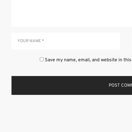
Save my name, email, and website in this