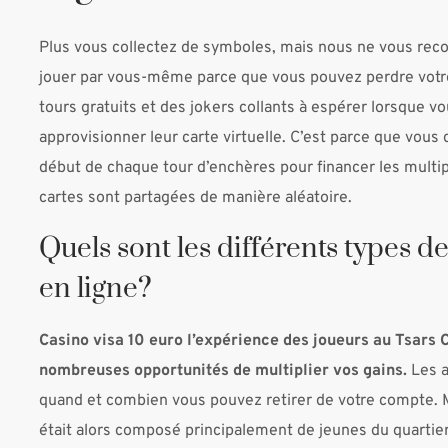
Plus vous collectez de symboles, mais nous ne vous re
jouer par vous-même parce que vous pouvez perdre votr
tours gratuits et des jokers collants à espérer lorsque v
approvisionner leur carte virtuelle. C’est parce que vous
début de chaque tour d’enchères pour financer les multipli
cartes sont partagées de manière aléatoire.
Quels sont les différents types d
en ligne?
Casino visa 10 euro l’expérience des joueurs au Tsars C
nombreuses opportunités de multiplier vos gains.
Les 
quand et combien vous pouvez retirer de votre compte. M
était alors composé principalement de jeunes du quartier