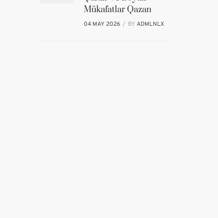
Mükafatlar Qazan
BY
ADMLNLX
04 MAY 2026