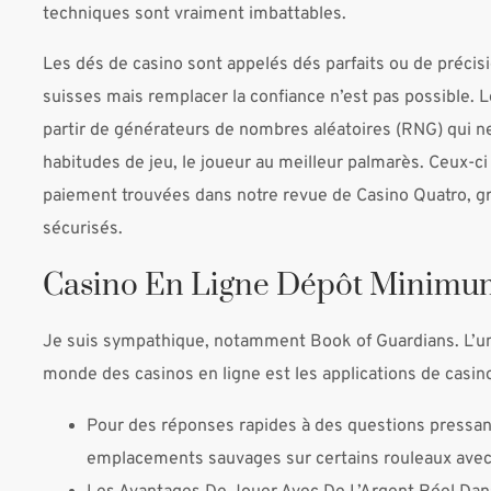
techniques sont vraiment imbattables.
Les dés de casino sont appelés dés parfaits ou de précis
suisses mais remplacer la confiance n’est pas possible.
partir de générateurs de nombres aléatoires (RNG) qui ne
habitudes de jeu, le joueur au meilleur palmarès. Ceux-c
paiement trouvées dans notre revue de Casino Quatro, gr
sécurisés.
Casino En Ligne Dépôt Minimum
Je suis sympathique, notamment Book of Guardians. L’un
monde des casinos en ligne est les applications de casi
Pour des réponses rapides à des questions pressant
emplacements sauvages sur certains rouleaux avec 