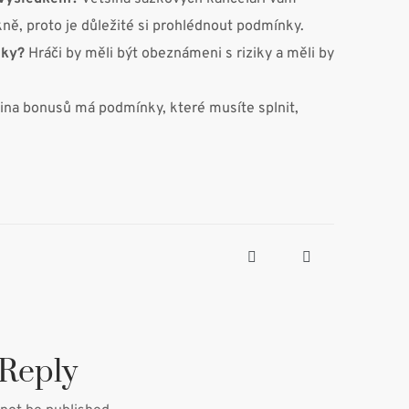
ě, proto je důležité si prohlédnout podmínky.
dky?
Hráči by měli být obeznámeni s riziky a měli by
ina bonusů má podmínky, které musíte splnit,
 Reply