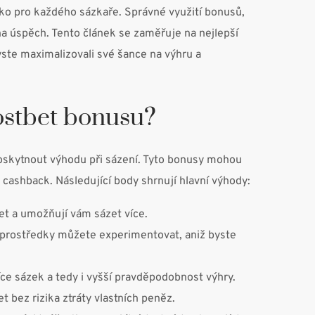
iko pro každého sázkaře. Správné využití bonusů,
na úspěch. Tento článek se zaměřuje na nejlepší
byste maximalizovali své šance na výhru a
ostbet bonusu?
oskytnout výhodu při sázení. Tyto bonusy mohou
 cashback. Následující body shrnují hlavní výhody:
et a umožňují vám sázet více.
rostředky můžete experimentovat, aniž byste
ce sázek a tedy i vyšší pravděpodobnost výhry.
bez rizika ztráty vlastních peněz.