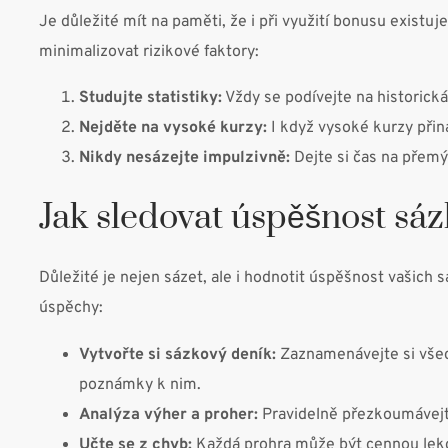
Je důležité mít na paměti, že i při využití bonusu existuj
minimalizovat rizikové faktory:
Studujte statistiky:
Vždy se podívejte na historická
Nejděte na vysoké kurzy:
I když vysoké kurzy přiná
Nikdy nesázejte impulzivně:
Dejte si čas na přemý
Jak sledovat úspěšnost sáz
Důležité je nejen sázet, ale i hodnotit úspěšnost vašich
úspěchy:
Vytvořte si sázkový deník:
Zaznamenávejte si všechn
poznámky k nim.
Analýza výher a proher:
Pravidelně přezkoumávejte
Učte se z chyb:
Každá prohra může být cennou lekc