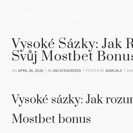
SERVICES
TESTIMONIALS
BUY
Vysoké Sázky: Jak
Svůj Mostbet Bonu
ON
APRIL 26, 2026
IN
UNCATEGORIZED
POSTED BY
ADMLNLX
SHA
Vysoké sázky: Jak rozu
Mostbet bonus