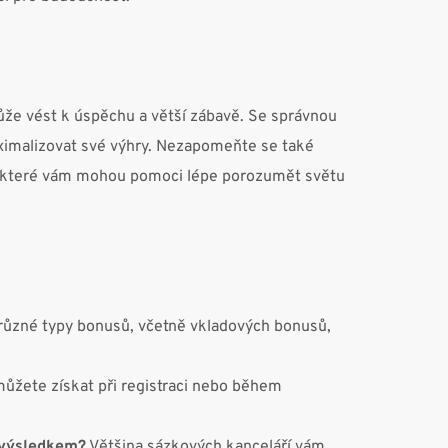
že vést k úspěchu a větší zábavě. Se správnou
aximalizovat své výhry. Nezapomeňte se také
y, které vám mohou pomoci lépe porozumět světu
různé typy bonusů, včetně vkladových bonusů,
žete získat při registraci nebo během
 výsledkem?
Většina sázkových kanceláří vám