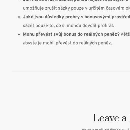
umožňuje zrušit sázky pouze v určitém časovém okn
Jaké jsou důsledky prohry s bonusovými prostře
sázet pouze to, co si mohou dovolit prohrát.
Mohu převést svůj bonus do reálných peněz?
Větš
abyste je mohli převést do reálných peněz.
Leave a