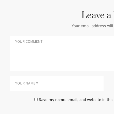
Leave a
Your email address will
Save my name, email, and website in this