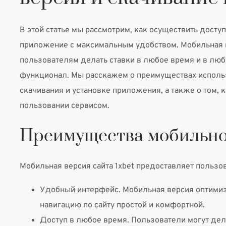
В этой статье мы рассмотрим, как осуществить доступ
приложение с максимальным удобством. Мобильная 
пользователям делать ставки в любое время и в лю
функционал. Мы расскажем о преимуществах исполь
скачивания и установке приложения, а также о том, 
пользовании сервисом.
Преимущества мобильной
Мобильная версия сайта 1xbet предоставляет польз
Удобный интерфейс. Мобильная версия оптимиз
навигацию по сайту простой и комфортной.
Доступ в любое время. Пользователи могут дела