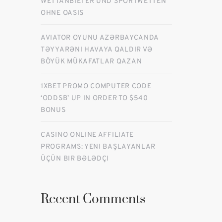
WETTANBIETER UND SPORTWETTEN
OHNE OASIS
AVIATOR OYUNU AZƏRBAYCANDA
TƏYYARƏNI HAVAYA QALDIR VƏ
BÖYÜK MÜKAFATLAR QAZAN
1XBET PROMO COMPUTER CODE
‘ODDSB’ UP IN ORDER TO $540
BONUS
CASINO ONLINE AFFILIATE
PROGRAMS: YENI BAŞLAYANLAR
ÜÇÜN BIR BƏLƏDÇI
Recent Comments