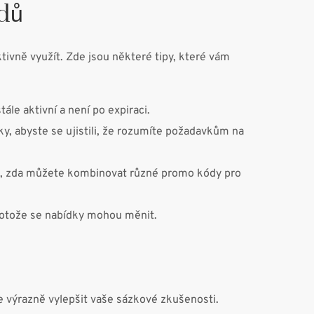
ódů
tivně využít. Zde jsou některé tipy, které vám
ále aktivní a není po expiraci.
y, abyste se ujistili, že rozumíte požadavkům na
e, zda můžete kombinovat různé promo kódy pro
rotože se nabídky mohou měnit.
 výrazně vylepšit vaše sázkové zkušenosti.