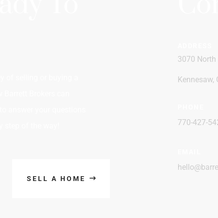
ady To
Con
ADDRESS
3070 North 
ey of selling or buying a
Kennesaw, 
w Barrett Brokers can
PHONE
 to answer your questions
770-427-54
y step of the way!
EMAIL
hello@barre
SELL A HOME