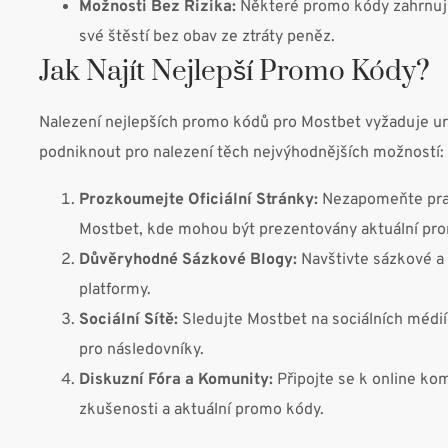
Možnosti Bez Rizika:
Některé promo kódy zahrnují s
své štěstí bez obav ze ztráty peněz.
Jak Najít Nejlepší Promo Kódy?
Nalezení nejlepších promo kódů pro Mostbet vyžaduje urč
podniknout pro nalezení těch nejvýhodnějších možností:
Prozkoumejte Oficiální Stránky:
Nezapomeňte pravi
Mostbet, kde mohou být prezentovány aktuální pro
Důvěryhodné Sázkové Blogy:
Navštivte sázkové a 
platformy.
Sociální Sítě:
Sledujte Mostbet na sociálních médií
pro následovníky.
Diskuzní Fóra a Komunity:
Připojte se k online kom
zkušenosti a aktuální promo kódy.