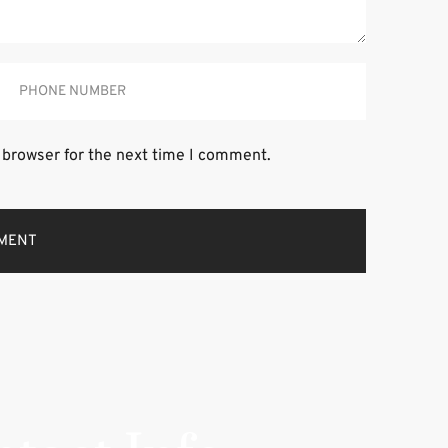
 browser for the next time I comment.