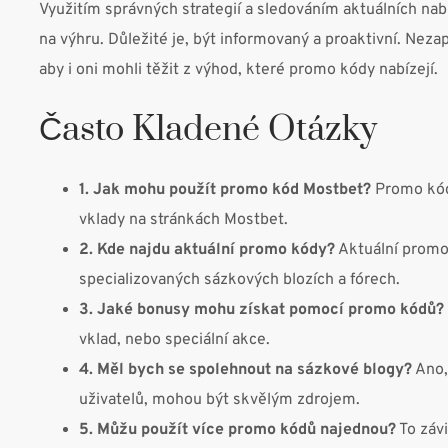
Využitím správných strategií a sledováním aktuálních nab
na výhru. Důležité je, být informovaný a proaktivní. Neza
aby i oni mohli těžit z výhod, které promo kódy nabízejí.
Často Kladené Otázky
1. Jak mohu použít promo kód Mostbet?
Promo kód 
vklady na stránkách Mostbet.
2. Kde najdu aktuální promo kódy?
Aktuální promo 
specializovaných sázkových blozích a fórech.
3. Jaké bonusy mohu získat pomocí promo kódů?
vklad, nebo speciální akce.
4. Měl bych se spolehnout na sázkové blogy?
Ano,
uživatelů, mohou být skvělým zdrojem.
5. Můžu použít více promo kódů najednou?
To závi