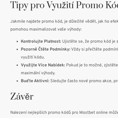
Tipy pro Využití Promo K
Jakmile najdete promo kód, je důležité vědět, jak ho efek
pomohou maximalizovat vaše výhody:
Kontrolujte Platnost:
Ujistěte se, že promo kód je st
Pozorně Čtěte Podmínky:
Vždy si přečtěte podmínk
využití kódu.
Využijte Více Nabídek:
Pokud je to možné, zjistět
maximální výhody.
Buďte Aktivní:
Sledujte často nové promo akce, p
Závěr
Nalezení nejlepších promo kódů pro Mostbet online může