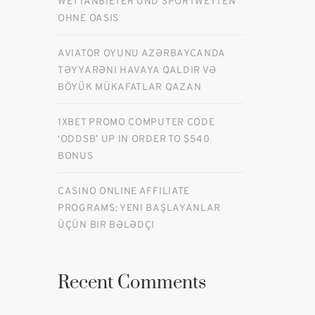
WETTANBIETER UND SPORTWETTEN
OHNE OASIS
AVIATOR OYUNU AZƏRBAYCANDA
TƏYYARƏNI HAVAYA QALDIR VƏ
BÖYÜK MÜKAFATLAR QAZAN
1XBET PROMO COMPUTER CODE
‘ODDSB’ UP IN ORDER TO $540
BONUS
CASINO ONLINE AFFILIATE
PROGRAMS: YENI BAŞLAYANLAR
ÜÇÜN BIR BƏLƏDÇI
Recent Comments