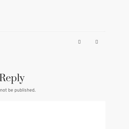
 Reply
 not be published.