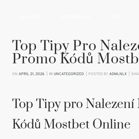
SERVICES
TESTIMONIALS
BUY
Top Tipy Pro Nalez
Promo Kódů Mostb
ON
APRIL 21, 2026
IN
UNCATEGORIZED
POSTED BY
ADMLNLX
SHA
Top Tipy pro Nalezení
Kódů Mostbet Online