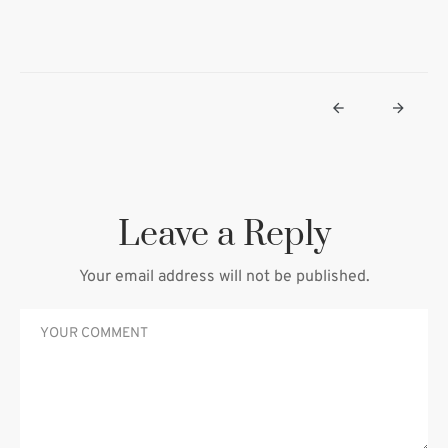
Leave a Reply
Your email address will not be published.