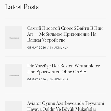
Latest Posts
Самый Простой Способ Зайти В Пин
Ап — Мобильное Приложение На
Вашем Устройстве
BY
ADMLNLX
05 MAY 2026
Die Vorzüge Der Besten Wettanbieter
Und Sportwetten Ohne OASIS
BY
ADMLNLX
04 MAY 2026
Aviator Oyunu Azərbaycanda Təyyarəni
Havaya Qaldır Və Böyük Mükafatlar