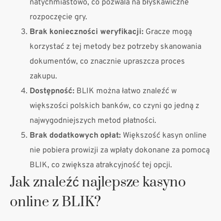
natychmiastowo, co pozwala na błyskawiczne
rozpoczęcie gry.
Brak konieczności weryfikacji:
Gracze mogą
korzystać z tej metody bez potrzeby skanowania
dokumentów, co znacznie upraszcza proces
zakupu.
Dostępność:
BLIK można łatwo znaleźć w
większości polskich banków, co czyni go jedną z
najwygodniejszych metod płatności.
Brak dodatkowych opłat:
Większość kasyn online
nie pobiera prowizji za wpłaty dokonane za pomocą
BLIK, co zwiększa atrakcyjność tej opcji.
Jak znaleźć najlepsze kasyno
online z BLIK?