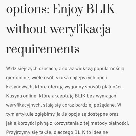
options: Enjoy BLIK
without weryfikacja
requirements
W dzisiejszych czasach, z coraz większą popularnością
gier online, wiele osób szuka najlepszych opcji
kasynowych, które oferują wygodny sposób płatności.
Kasyna online, które akceptują BLIK bez wymagań
weryfikacyjnych, stają się coraz bardziej pożądane. W
tym artykule zgłębimy, jakie opcje są dostępne oraz
jakie korzyści płyną z korzystania z tej metody płatności.
Przyjrzymy się także, dlaczego BLIK to idealne