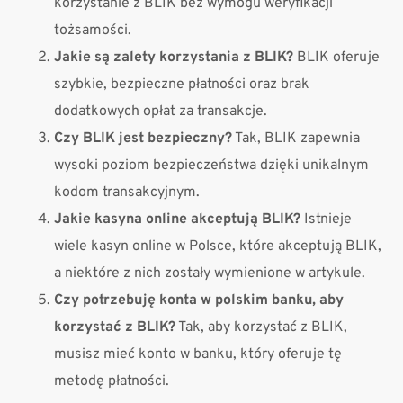
korzystanie z BLIK bez wymogu weryfikacji
tożsamości.
Jakie są zalety korzystania z BLIK?
BLIK oferuje
szybkie, bezpieczne płatności oraz brak
dodatkowych opłat za transakcje.
Czy BLIK jest bezpieczny?
Tak, BLIK zapewnia
wysoki poziom bezpieczeństwa dzięki unikalnym
kodom transakcyjnym.
Jakie kasyna online akceptują BLIK?
Istnieje
wiele kasyn online w Polsce, które akceptują BLIK,
a niektóre z nich zostały wymienione w artykule.
Czy potrzebuję konta w polskim banku, aby
korzystać z BLIK?
Tak, aby korzystać z BLIK,
musisz mieć konto w banku, który oferuje tę
metodę płatności.