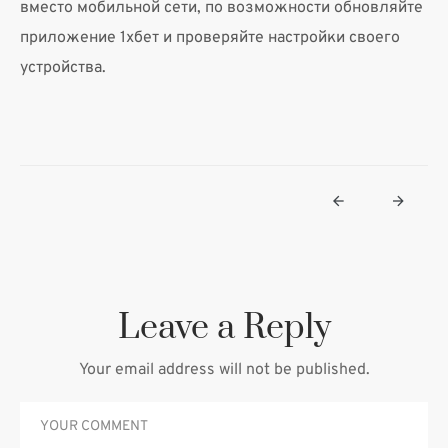
вместо мобильной сети, по возможности обновляйте
приложение 1хбет и проверяйте настройки своего
устройства.
Leave a Reply
Your email address will not be published.