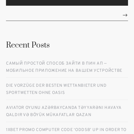
Recent Posts
САМЫЙ ПРОСТОЙ СПОСОБ ЗАЙТИ В ПИН АП —
МОБИЛЬНОЕ ПРИЛОЖЕНИЕ НА ВАШЕМ УСТРОЙСТВЕ
DIE VORZÜGE DER BESTEN WETTANBIETER UND
SPORTWETTEN OHNE OASIS
AVIATOR OYUNU AZƏRBAYCANDA TƏYYARƏNI HAVAYA
QALDIR VƏ BÖYÜK MÜKAFATLAR QAZAN
1XBET PROMO COMPUTER CODE ‘ODDSB’ UP IN ORDER TO