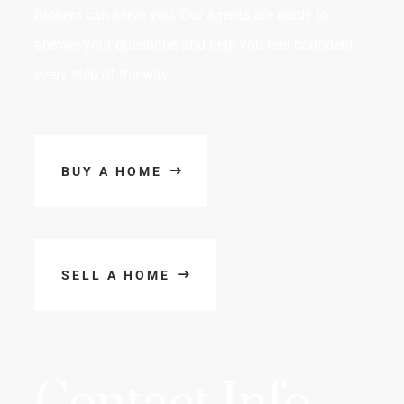
Brokers can serve you. Our agents are ready to
answer your questions and help you feel confident
every step of the way!
BUY A HOME
SELL A HOME