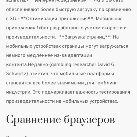
аспекты:- **Интернет-соединение**: 4G и 5G сети
обеспечивают более быструю загрузку по сравнению
с 3G.- **Оптимизация приложения**: Мобильные
приложения 1хбет разработаны с учетом скорости и
производительности.- **Загрузка страниц**: На
мобильных устройствах страницы могут загружаться
немного медленнее из-за адаптации
контента.Недавно {gambling researcher David G.
Schwartz} отметил, что мобильные платформы
становятся все более значимыми для гемблинг-
индустрии. Это подчеркивает важность тестирования
производительности на мобильных устройствах.
Сравнение браузеров