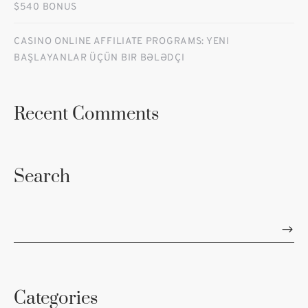
$540 BONUS
CASINO ONLINE AFFILIATE PROGRAMS: YENI
BAŞLAYANLAR ÜÇÜN BIR BƏLƏDÇI
Recent Comments
Search
Categories