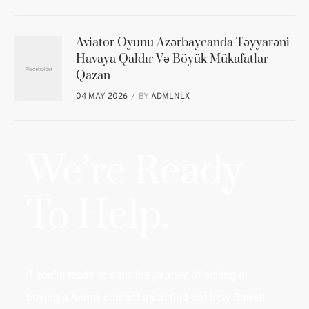
Aviator Oyunu Azərbaycanda Təyyarəni
Havaya Qaldır Və Böyük Mükafatlar
Qazan
BY
ADMLNLX
04 MAY 2026
We’re Ready
To Help.
If you’re ready to start the journey of selling or
buying a home, contact us to find out how Barrett