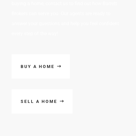
buying a home, contact us to find out how Barrett
Brokers can serve you. Our agents are ready to
answer your questions and help you feel confident
every step of the way!
BUY A HOME
SELL A HOME