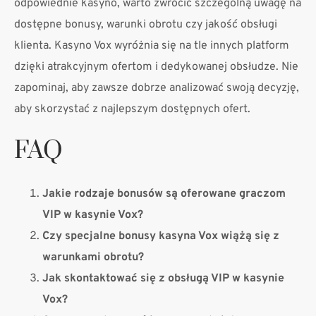
odpowiednie kasyno, warto zwrócić szczególną uwagę na
dostępne bonusy, warunki obrotu czy jakość obsługi
klienta. Kasyno Vox wyróżnia się na tle innych platform
dzięki atrakcyjnym ofertom i dedykowanej obsłudze. Nie
zapominaj, aby zawsze dobrze analizować swoją decyzję,
aby skorzystać z najlepszym dostępnych ofert.
FAQ
Jakie rodzaje bonusów są oferowane graczom
VIP w kasynie Vox?
Czy specjalne bonusy kasyna Vox wiążą się z
warunkami obrotu?
Jak skontaktować się z obsługą VIP w kasynie
Vox?