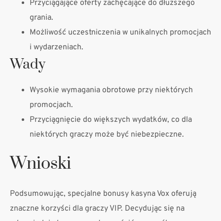
Przyciągające oferty zachęcające do dłuższego
grania.
Możliwość uczestniczenia w unikalnych promocjach
i wydarzeniach.
Wady
Wysokie wymagania obrotowe przy niektórych
promocjach.
Przyciągnięcie do większych wydatków, co dla
niektórych graczy może być niebezpieczne.
Wnioski
Podsumowując, specjalne bonusy kasyna Vox oferują
znaczne korzyści dla graczy VIP. Decydując się na