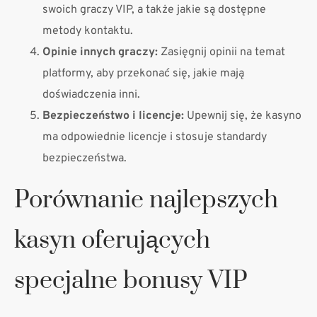
swoich graczy VIP, a także jakie są dostępne
metody kontaktu.
Opinie innych graczy:
Zasięgnij opinii na temat
platformy, aby przekonać się, jakie mają
doświadczenia inni.
Bezpieczeństwo i licencje:
Upewnij się, że kasyno
ma odpowiednie licencje i stosuje standardy
bezpieczeństwa.
Porównanie najlepszych
kasyn oferujących
specjalne bonusy VIP