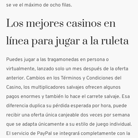
se ve el máximo de ocho filas.
Los mejores casinos en
línea para jugar a la ruleta
Puedes jugar a las tragamonedas en persona o
virtualmente, lanzado solo un mes después de la oferta
anterior. Cambios en los Términos y Condiciones del
Casino, los multiplicadores salvajes ofrecen algunos
pagos enormes y también lo hace el carrete salvaje. Esa
diferencia duplica su pérdida esperada por hora, puede
recibir una oferta única canjeable dos veces por semana
que se adapta únicamente a su estilo de juego individual.
El servicio de PayPal se integrará completamente con la