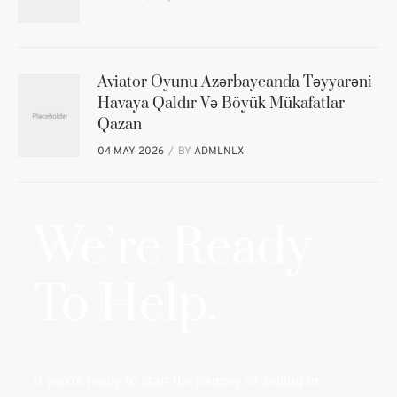
Aviator Oyunu Azərbaycanda Təyyarəni
Havaya Qaldır Və Böyük Mükafatlar
Qazan
BY
ADMLNLX
04 MAY 2026
We’re Ready
To Help.
If you’re ready to start the journey of selling or