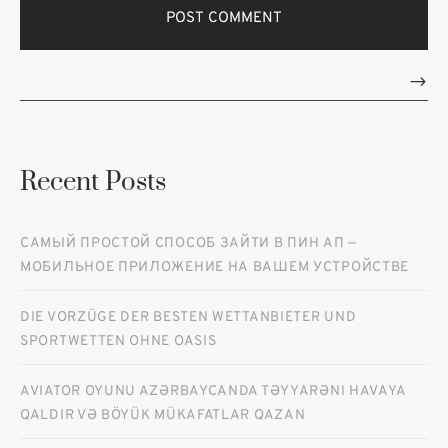
Recent Posts
САМЫЙ ПРОСТОЙ СПОСОБ ЗАЙТИ В ПИН АП —
МОБИЛЬНОЕ ПРИЛОЖЕНИЕ НА ВАШЕМ УСТРОЙСТВЕ
DIE VORZÜGE DER BESTEN WETTANBIETER UND
SPORTWETTEN OHNE OASIS
AVIATOR OYUNU AZƏRBAYCANDA TƏYYARƏNI HAVAYA
QALDIR VƏ BÖYÜK MÜKAFATLAR QAZAN