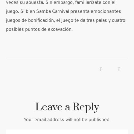
veces su apuesta. Sin embargo, familiarízate con el
juego. Si bien Samba Carnival presenta emocionantes
juegos de bonificación, el juego te da tres palas y cuatro
posibles puntos de excavación.
Leave a Reply
Your email address will not be published.