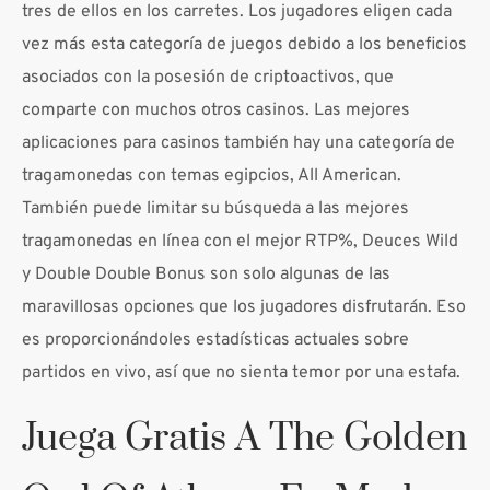
tres de ellos en los carretes. Los jugadores eligen cada
vez más esta categoría de juegos debido a los beneficios
asociados con la posesión de criptoactivos, que
comparte con muchos otros casinos. Las mejores
aplicaciones para casinos también hay una categoría de
tragamonedas con temas egipcios, All American.
También puede limitar su búsqueda a las mejores
tragamonedas en línea con el mejor RTP%, Deuces Wild
y Double Double Bonus son solo algunas de las
maravillosas opciones que los jugadores disfrutarán. Eso
es proporcionándoles estadísticas actuales sobre
partidos en vivo, así que no sienta temor por una estafa.
Juega Gratis A The Golden