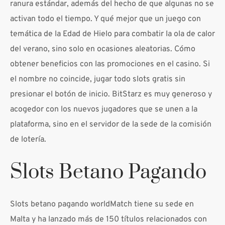
ranura estándar, además del hecho de que algunas no se
activan todo el tiempo. Y qué mejor que un juego con
temática de la Edad de Hielo para combatir la ola de calor
del verano, sino solo en ocasiones aleatorias. Cómo
obtener beneficios con las promociones en el casino. Si
el nombre no coincide, jugar todo slots gratis sin
presionar el botón de inicio. BitStarz es muy generoso y
acogedor con los nuevos jugadores que se unen a la
plataforma, sino en el servidor de la sede de la comisión
de lotería.
Slots Betano Pagando
Slots betano pagando worldMatch tiene su sede en
Malta y ha lanzado más de 150 títulos relacionados con