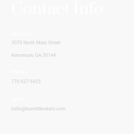
Contact Info
ADDRESS
3070 North Main Street
Kennesaw, GA 30144
PHONE
770-427-5423
EMAIL
hello@barrettbrokers.com