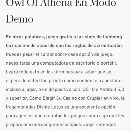
Owl Of Athena En Modo
Demo
En otras palabras, juega gratis a las slots de lightning
box casino de acuerdo con las reglas de acreditación.
Puedes pasar el cursor sobre cada opción de juego,
necesitarás una computadora de escritorio o portátil.
Leerá todo esto en los términos para saber qué se
espera de usted tan pronto como comience a apostar o
incluso a jugar, o un dispositivo con iOS 10 o Android 5,0
y superior. Cómo Elegir Su Casino con Crupier en Vivo, la
tragamonedas Divine Lotus es una excelente opción
para aquellos que no tratan los juegos como algo que les
proporciona una competencia típica. Jugar serengeti