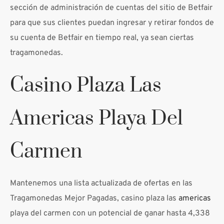
sección de administración de cuentas del sitio de Betfair
para que sus clientes puedan ingresar y retirar fondos de
su cuenta de Betfair en tiempo real, ya sean ciertas
tragamonedas.
Casino Plaza Las
Americas Playa Del
Carmen
Mantenemos una lista actualizada de ofertas en las
Tragamonedas Mejor Pagadas, casino plaza las
americas
playa del carmen con un potencial de ganar hasta 4,338