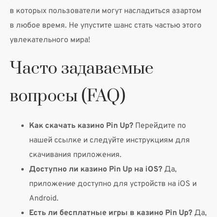
в которых пользователи могут насладиться азартом
в любое время. Не упустите шанс стать частью этого
увлекательного мира!
Часто задаваемые
вопросы (FAQ)
Как скачать казино Pin Up?
Перейдите по
нашей ссылке и следуйте инструкциям для
скачивания приложения.
Доступно ли казино Pin Up на iOS?
Да,
приложение доступно для устройств на iOS и
Android.
Есть ли бесплатные игры в казино Pin Up?
Да,