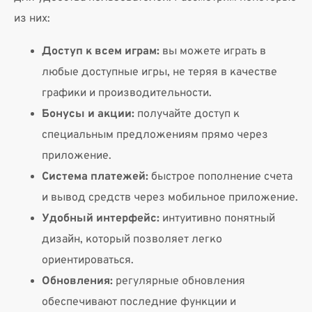
из них:
Доступ к всем играм:
вы можете играть в
любые доступные игры, не теряя в качестве
графики и производительности.
Бонусы и акции:
получайте доступ к
специальным предложениям прямо через
приложение.
Система платежей:
быстрое пополнение счета
и вывод средств через мобильное приложение.
Удобный интерфейс:
интуитивно понятный
дизайн, который позволяет легко
ориентироваться.
Обновления:
регулярные обновления
обеспечивают последние функции и