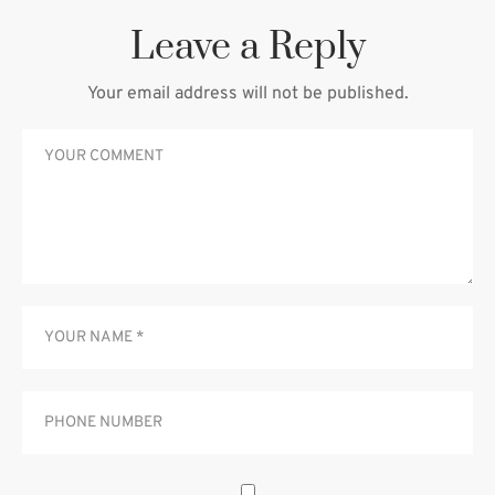
Leave a Reply
Your email address will not be published.