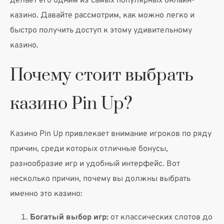
делает его одним из самых популярных онлайн-
казино. Давайте рассмотрим, как можно легко и
быстро получить доступ к этому удивительному
казино.
Почему стоит выбрать
казино Pin Up?
Казино Pin Up привлекает внимание игроков по ряду
причин, среди которых отличные бонусы,
разнообразие игр и удобный интерфейс. Вот
несколько причин, почему вы должны выбрать
именно это казино:
Богатый выбор игр:
от классических слотов до