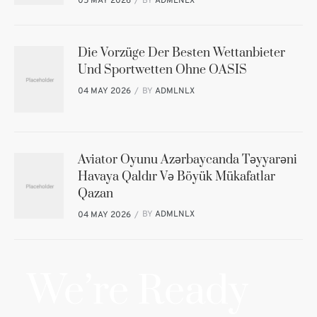
BY
ADMLNLX
05 MAY 2026
Die Vorzüge Der Besten Wettanbieter
Und Sportwetten Ohne OASIS
BY
ADMLNLX
04 MAY 2026
Aviator Oyunu Azərbaycanda Təyyarəni
Havaya Qaldır Və Böyük Mükafatlar
Qazan
BY
ADMLNLX
04 MAY 2026
We’re Ready