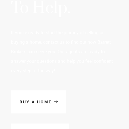
To Help.
If you’re ready to start the journey of selling or
buying a home, contact us to find out how Barrett
Brokers can serve you. Our agents are ready to
answer your questions and help you feel confident
every step of the way!
BUY A HOME