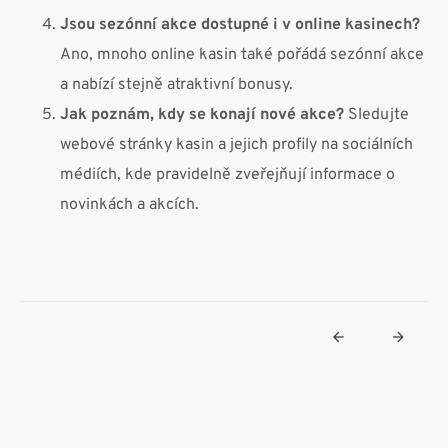
Jsou sezónní akce dostupné i v online kasinech?
Ano, mnoho online kasin také pořádá sezónní akce
a nabízí stejně atraktivní bonusy.
Jak poznám, kdy se konají nové akce?
Sledujte
webové stránky kasin a jejich profily na sociálních
médiích, kde pravidelně zveřejňují informace o
novinkách a akcích.