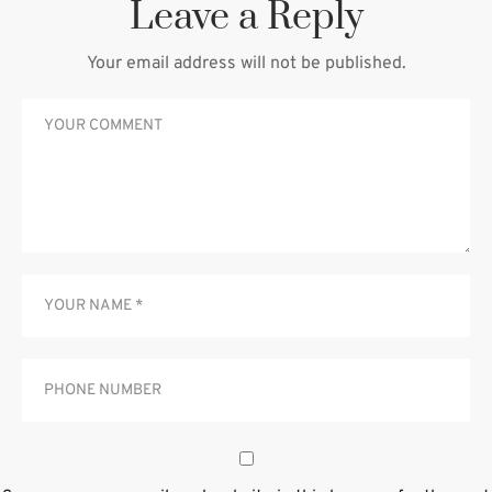
Leave a Reply
Your email address will not be published.