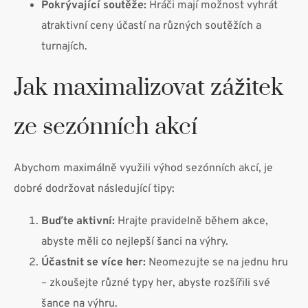
Pokrývající soutěže:
Hráči mají možnost vyhrát
atraktivní ceny účastí na různých soutěžích a
turnajích.
Jak maximalizovat zážitek
ze sezónních akcí
Abychom maximálně využili výhod sezónních akcí, je
dobré dodržovat následující tipy:
Buďte aktivní:
Hrajte pravidelně během akce,
abyste měli co nejlepší šanci na výhry.
Účastnit se více her:
Neomezujte se na jednu hru
– zkoušejte různé typy her, abyste rozšířili své
šance na výhru.