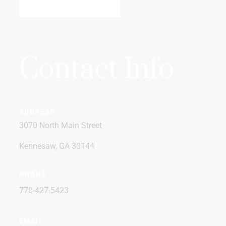
Contact Info
ADDRESS
3070 North Main Street
Kennesaw, GA 30144
PHONE
770-427-5423
EMAIL