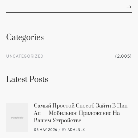
Categories
UNCATEGORIZED
(2,005)
Latest Posts
Самый Простой Способ Зайти В Пин
Ап — Мобильное Приложение На
Вашем Устройстве
BY
ADMLNLX
05 MAY 2026