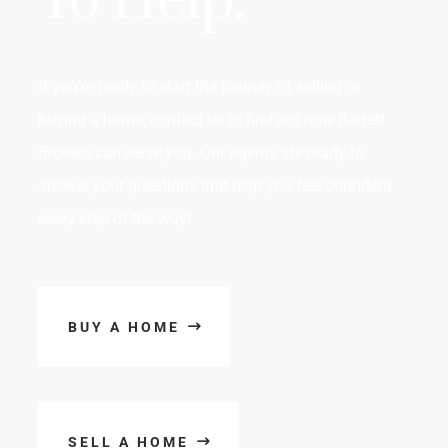
To Help.
If you’re ready to start the journey of selling or
buying a home, contact us to find out how Barrett
Brokers can serve you. Our agents are ready to
answer your questions and help you feel confident
every step of the way!
BUY A HOME
SELL A HOME