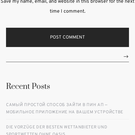
Save my name, email, and website in this browser for the next
time I comment.
Recent Posts
САМЫЙ ПРОСТОЙ СПОСОБ ЗАЙТИ В ПИН АП —
МОБИЛЬНОЕ ПРИЛОЖЕНИЕ НА ВАШЕМ УСТРОЙСТВЕ
DIE VORZÜGE DER BESTEN WETTANBIETER UND
SPORTWETTEN OHNE OASIS