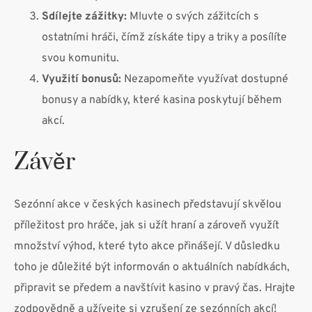
Sdílejte zážitky:
Mluvte o svých zážitcích s
ostatními hráči, čímž získáte tipy a triky a posílíte
svou komunitu.
Využití bonusů:
Nezapomeňte využívat dostupné
bonusy a nabídky, které kasina poskytují během
akcí.
Závěr
Sezónní akce v českých kasinech představují skvělou
příležitost pro hráče, jak si užít hraní a zároveň využít
množství výhod, které tyto akce přinášejí. V důsledku
toho je důležité být informován o aktuálních nabídkách,
připravit se předem a navštívit kasino v pravý čas. Hrajte
zodpovědně a užívejte si vzrušení ze sezónních akcí!