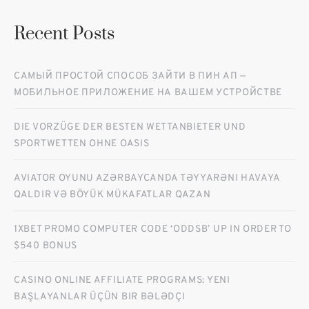
Recent Posts
САМЫЙ ПРОСТОЙ СПОСОБ ЗАЙТИ В ПИН АП —
МОБИЛЬНОЕ ПРИЛОЖЕНИЕ НА ВАШЕМ УСТРОЙСТВЕ
DIE VORZÜGE DER BESTEN WETTANBIETER UND
SPORTWETTEN OHNE OASIS
AVIATOR OYUNU AZƏRBAYCANDA TƏYYARƏNI HAVAYA
QALDIR VƏ BÖYÜK MÜKAFATLAR QAZAN
1XBET PROMO COMPUTER CODE ‘ODDSB’ UP IN ORDER TO
$540 BONUS
CASINO ONLINE AFFILIATE PROGRAMS: YENI
BAŞLAYANLAR ÜÇÜN BIR BƏLƏDÇI