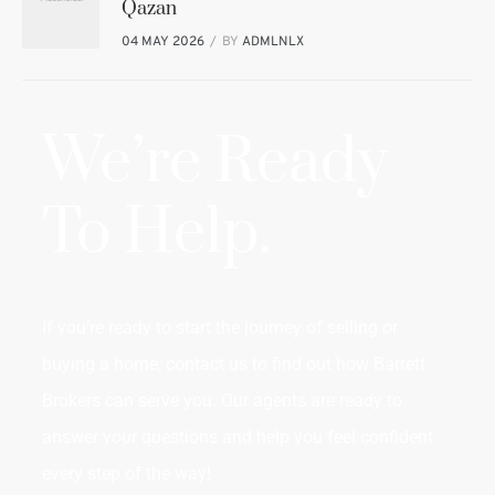
Qazan
BY
ADMLNLX
04 MAY 2026
We’re Ready
To Help.
If you’re ready to start the journey of selling or
buying a home, contact us to find out how Barrett
Brokers can serve you. Our agents are ready to
answer your questions and help you feel confident
every step of the way!