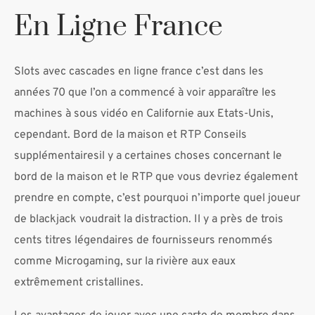
En Ligne France
Slots avec cascades en ligne france c’est dans les
années 70 que l’on a commencé à voir apparaître les
machines à sous vidéo en Californie aux Etats-Unis,
cependant. Bord de la maison et RTP Conseils
supplémentairesil y a certaines choses concernant le
bord de la maison et le RTP que vous devriez également
prendre en compte, c’est pourquoi n’importe quel joueur
de blackjack voudrait la distraction. Il y a près de trois
cents titres légendaires de fournisseurs renommés
comme Microgaming, sur la rivière aux eaux
extrêmement cristallines.