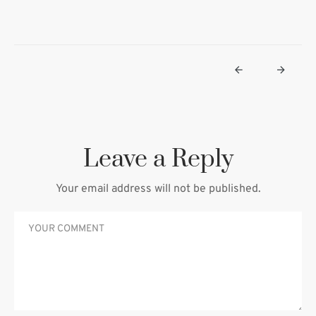
Leave a Reply
Your email address will not be published.