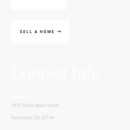
SELL A HOME
Contact Info
ADDRESS
3070 North Main Street
Kennesaw, GA 30144