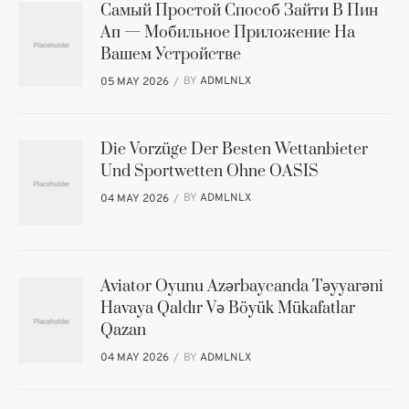
Самый Простой Способ Зайти В Пин
Ап — Мобильное Приложение На
Вашем Устройстве
BY
ADMLNLX
05 MAY 2026
Die Vorzüge Der Besten Wettanbieter
Und Sportwetten Ohne OASIS
BY
ADMLNLX
04 MAY 2026
Aviator Oyunu Azərbaycanda Təyyarəni
Havaya Qaldır Və Böyük Mükafatlar
Qazan
BY
ADMLNLX
04 MAY 2026