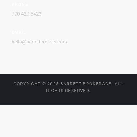
PHONE
770-427-5423
EMAIL
hello@barrettbrokers.com
COPYRIGHT © 2025 BARRETT BROKERAGE. ALL
RIGHTS RESERVED.