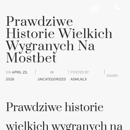
Prawdziwe
Historie Wielkich
Wygranych Na
Mostbet
ON
APRIL 23,
IN
POSTED BY
SHARE:
2026
UNCATEGORIZED
ADMLNLX
Prawdziwe historie
wielkich wygranych na