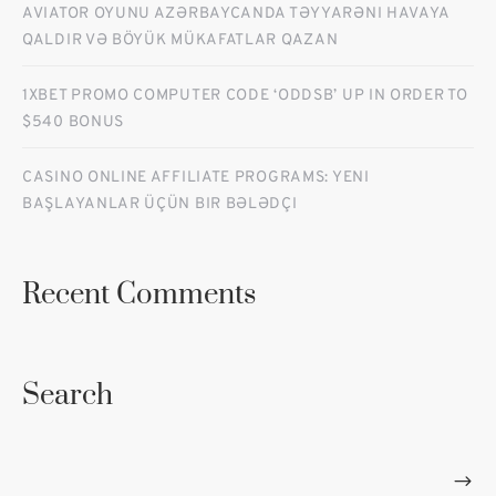
AVIATOR OYUNU AZƏRBAYCANDA TƏYYARƏNI HAVAYA
QALDIR VƏ BÖYÜK MÜKAFATLAR QAZAN
1XBET PROMO COMPUTER CODE ‘ODDSB’ UP IN ORDER TO
$540 BONUS
CASINO ONLINE AFFILIATE PROGRAMS: YENI
BAŞLAYANLAR ÜÇÜN BIR BƏLƏDÇI
Recent Comments
Search