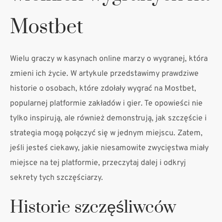
Mostbet
Wielu graczy w kasynach online marzy o wygranej, która
zmieni ich życie. W artykule przedstawimy prawdziwe
historie o osobach, które zdołały wygrać na Mostbet,
popularnej platformie zakładów i gier. Te opowieści nie
tylko inspirują, ale również demonstrują, jak szczęście i
strategia mogą połączyć się w jednym miejscu. Zatem,
jeśli jesteś ciekawy, jakie niesamowite zwycięstwa miały
miejsce na tej platformie, przeczytaj dalej i odkryj
sekrety tych szczęściarzy.
Historie szczęśliwców