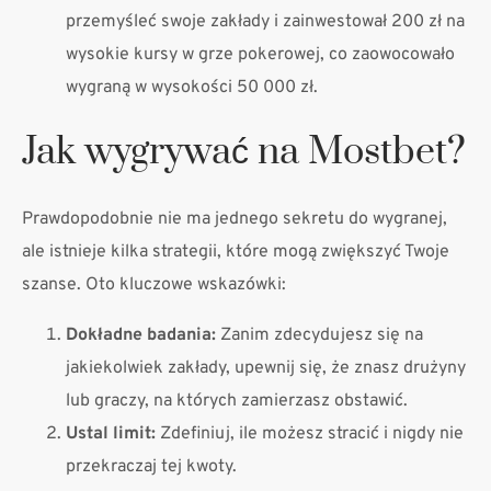
przemyśleć swoje zakłady i zainwestował 200 zł na
wysokie kursy w grze pokerowej, co zaowocowało
wygraną w wysokości 50 000 zł.
Jak wygrywać na Mostbet?
Prawdopodobnie nie ma jednego sekretu do wygranej,
ale istnieje kilka strategii, które mogą zwiększyć Twoje
szanse. Oto kluczowe wskazówki:
Dokładne badania:
Zanim zdecydujesz się na
jakiekolwiek zakłady, upewnij się, że znasz drużyny
lub graczy, na których zamierzasz obstawić.
Ustal limit:
Zdefiniuj, ile możesz stracić i nigdy nie
przekraczaj tej kwoty.