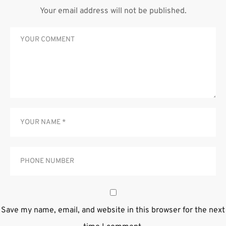
Your email address will not be published.
Save my name, email, and website in this browser for the next