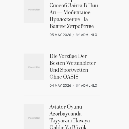
Способ Зайти В Пин
Ап — Мобильное
Приложение На
Вашем Устройстве
BY
ADMLNLX
05 MAY 2026
Die Vorzüge Der
Besten Wettanbieter
Und Sportwetten
Ohne OASIS
BY
ADMLNLX
04 MAY 2026
Aviator Oyunu
Azərbaycanda
Təyyarəni Havaya
Qaldır Və Böyük