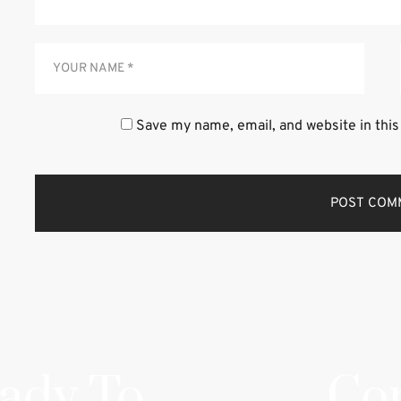
Save my name, email, and website in this
ady To
Con