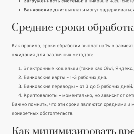
Загруженность системы:
в пиковые часы сист
Банковские дни:
выплаты могут задерживаться
Средние сроки обработк
Как правило, сроки обработки выплат на 1win завися
ожидания для различных методов:
Электронные кошельки (такие как Qiwi, Яндекс.Д
Банковские карты – 1-3 рабочих дня.
Банковские переводы – от 3 до 5 рабочих дней.
Криптовалюты – моментально, но зависит от сет
Важно помнить, что эти сроки являются средними и м
конкретных обстоятельств.
Как минимизировать вр