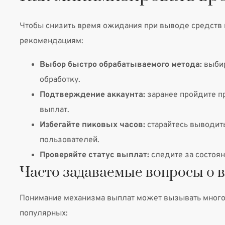
Чтобы снизить время ожидания при выводе средств н
рекомендациям:
Выбор быстро обрабатываемого метода:
выбир
обработку.
Подтверждение аккаунта:
заранее пройдите п
выплат.
Избегайте пиковых часов:
старайтесь выводить
пользователей.
Проверяйте статус выплат:
следите за состоян
Часто задаваемые вопросы о в
Понимание механизма выплат может вызывать много 
популярных: