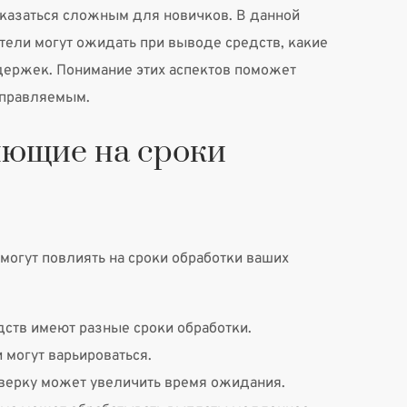
оказаться сложным для новичков. В данной
тели могут ожидать при выводе средств, какие
держек. Понимание этих аспектов поможет
управляемым.
яющие на сроки
могут повлиять на сроки обработки ваших
ств имеют разные сроки обработки.
 могут варьироваться.
верку может увеличить время ожидания.