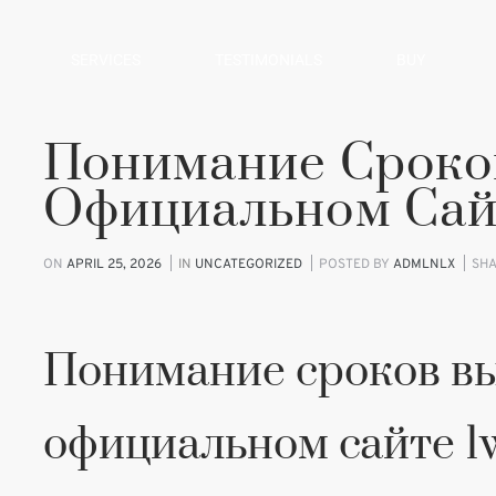
SERVICES
TESTIMONIALS
BUY
Понимание Сроко
Официальном Сай
ON
APRIL 25, 2026
IN
UNCATEGORIZED
POSTED BY
ADMLNLX
SHA
Понимание сроков вы
официальном сайте 1