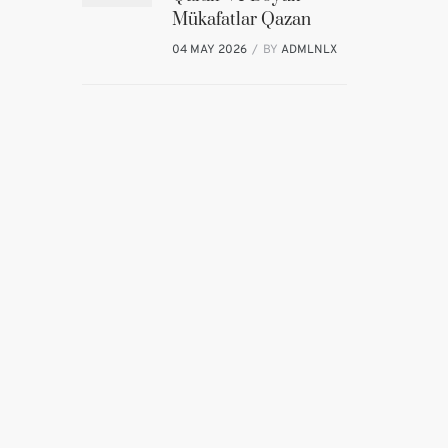
Mükafatlar Qazan
BY
ADMLNLX
04 MAY 2026