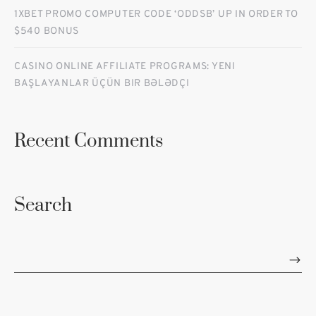
1XBET PROMO COMPUTER CODE ‘ODDSB’ UP IN ORDER TO
$540 BONUS
CASINO ONLINE AFFILIATE PROGRAMS: YENI
BAŞLAYANLAR ÜÇÜN BIR BƏLƏDÇI
Recent Comments
Search