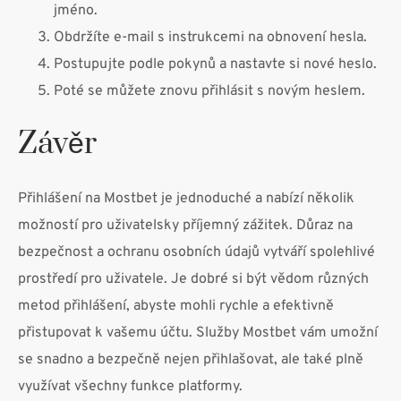
jméno.
Obdržíte e-mail s instrukcemi na obnovení hesla.
Postupujte podle pokynů a nastavte si nové heslo.
Poté se můžete znovu přihlásit s novým heslem.
Závěr
Přihlášení na Mostbet je jednoduché a nabízí několik
možností pro uživatelsky příjemný zážitek. Důraz na
bezpečnost a ochranu osobních údajů vytváří spolehlivé
prostředí pro uživatele. Je dobré si být vědom různých
metod přihlášení, abyste mohli rychle a efektivně
přistupovat k vašemu účtu. Služby Mostbet vám umožní
se snadno a bezpečně nejen přihlašovat, ale také plně
využívat všechny funkce platformy.