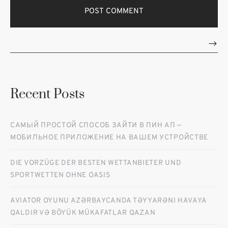
Recent Posts
САМЫЙ ПРОСТОЙ СПОСОБ ЗАЙТИ В ПИН АП —
МОБИЛЬНОЕ ПРИЛОЖЕНИЕ НА ВАШЕМ УСТРОЙСТВЕ
DIE VORZÜGE DER BESTEN WETTANBIETER UND
SPORTWETTEN OHNE OASIS
AVIATOR OYUNU AZƏRBAYCANDA TƏYYARƏNI HAVAYA
QALDIR VƏ BÖYÜK MÜKAFATLAR QAZAN