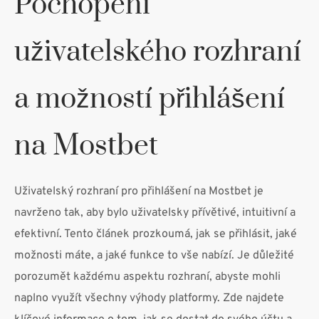
Pochopení
uživatelského rozhraní
a možností přihlášení
na Mostbet
Uživatelský rozhraní pro přihlášení na Mostbet je
navrženo tak, aby bylo uživatelsky přívětivé, intuitivní a
efektivní. Tento článek prozkoumá, jak se přihlásit, jaké
možnosti máte, a jaké funkce to vše nabízí. Je důležité
porozumět každému aspektu rozhraní, abyste mohli
naplno využít všechny výhody platformy. Zde najdete