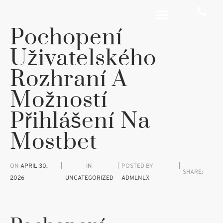
Pochopení
Uživatelského
Rozhraní A
Možností
Přihlášení Na
Mostbet
ON
APRIL 30,
IN
POSTED BY
SHARE:
2026
UNCATEGORIZED
ADMLNLX