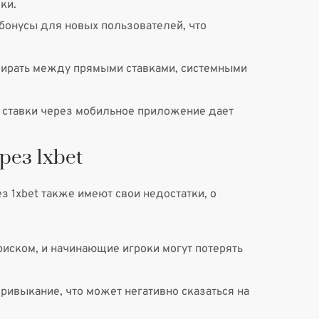
ки.
 бонусы для новых пользователей, что
бирать между прямыми ставками, системными
 ставки через мобильное приложение дает
рез 1xbet
з 1xbet также имеют свои недостатки, о
риском, и начинающие игроки могут потерять
ривыкание, что может негативно сказаться на