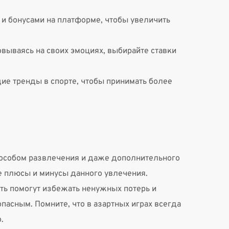
 и бонусами на платформе, чтобы увеличить
овываясь на своих эмоциях, выбирайте ставки
ие тренды в спорте, чтобы принимать более
способом развлечения и даже дополнительного
е плюсы и минусы данного увлечения.
ть помогут избежать ненужных потерь и
пасным. Помните, что в азартных играх всегда
.