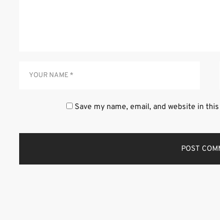
Save my name, email, and website in this