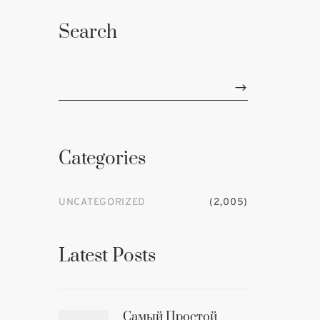
Search
Categories
UNCATEGORIZED
(2,005)
Latest Posts
Самый Простой