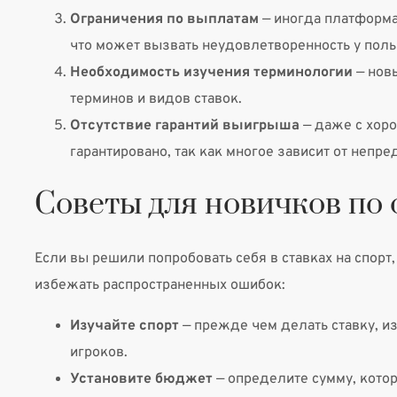
Ограничения по выплатам
— иногда платформа
что может вызвать неудовлетворенность у поль
Необходимость изучения терминологии
— нов
терминов и видов ставок.
Отсутствие гарантий выигрыша
— даже с хоро
гарантировано, так как многое зависит от непр
Советы для новичков по 
Если вы решили попробовать себя в ставках на спорт,
избежать распространенных ошибок:
Изучайте спорт
— прежде чем делать ставку, из
игроков.
Установите бюджет
— определите сумму, котору