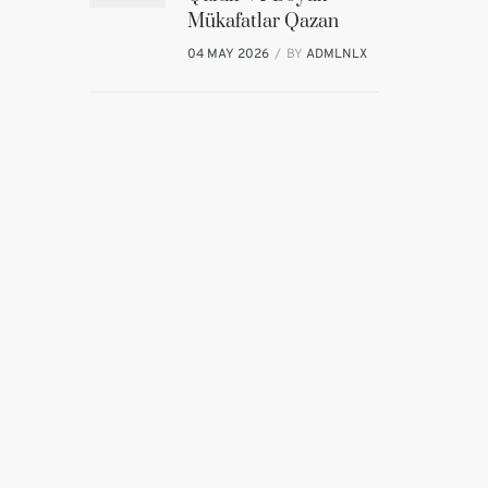
Mükafatlar Qazan
BY
ADMLNLX
04 MAY 2026