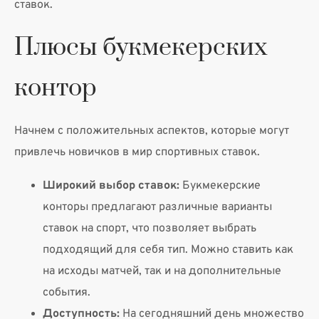
ставок.
Плюсы букмекерских
контор
Начнем с положительных аспектов, которые могут
привлечь новичков в мир спортивных ставок.
Широкий выбор ставок:
Букмекерские
конторы предлагают различные варианты
ставок на спорт, что позволяет выбрать
подходящий для себя тип. Можно ставить как
на исходы матчей, так и на дополнительные
события.
Доступность:
На сегодняшний день множество