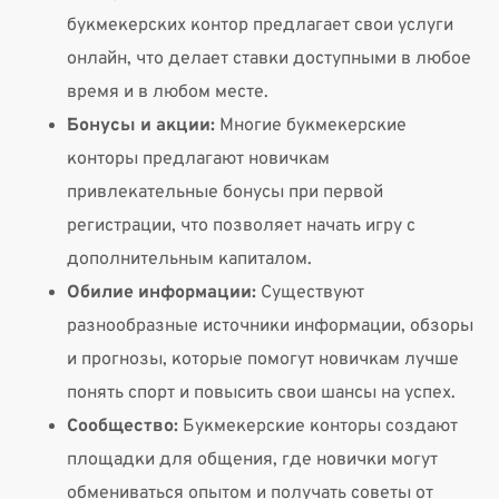
букмекерских контор предлагает свои услуги
онлайн, что делает ставки доступными в любое
время и в любом месте.
Бонусы и акции:
Многие букмекерские
конторы предлагают новичкам
привлекательные бонусы при первой
регистрации, что позволяет начать игру с
дополнительным капиталом.
Обилие информации:
Существуют
разнообразные источники информации, обзоры
и прогнозы, которые помогут новичкам лучше
понять спорт и повысить свои шансы на успех.
Сообщество:
Букмекерские конторы создают
площадки для общения, где новички могут
обмениваться опытом и получать советы от