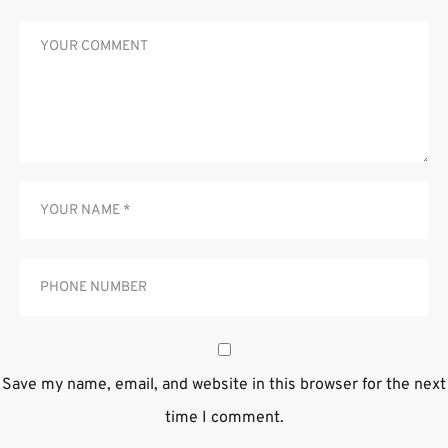
Save my name, email, and website in this browser for the next
time I comment.