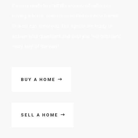
If you’re ready to start the journey of selling or
buying a home, contact us to find out how Barrett
Brokers can serve you. Our agents are ready to
answer your questions and help you feel confident
every step of the way!
BUY A HOME
SELL A HOME