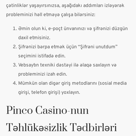
çətinliklər yaşayırsınızsa, aşağıdakı addımları izləyərək
probleminizi həll etməyə çalışa bilərsiniz:
Əmin olun ki, e-poçt ünvanınızı və şifrənizi düzgün
daxil etmisiniz.
Şifrənizi bərpa etmək üçün “Şifrəni unutdum”
seçimini istifadə edin.
Vebsaytın texniki dəstəyi ilə əlaqə saxlayın və
probleminizi izah edin.
Mümkün olan digər giriş metodlarını (sosial media
girişi, telefon girişi) yoxlayın.
Pinco Casino-nun
Təhlükəsizlik Tədbirləri