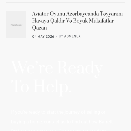
Aviator Oyunu Azərbaycanda Təyyarəni
Havaya Qaldır Və Böyük Mükafatlar
Qazan
BY
ADMLNLX
04 MAY 2026
We’re Ready
To Help.
If you’re ready to start the journey of selling or
buying a home, contact us to find out how Barrett