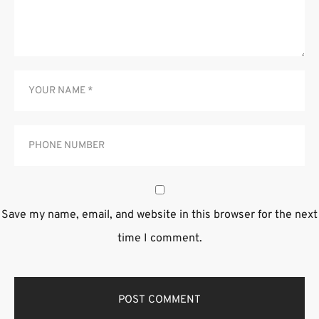
Save my name, email, and website in this browser for the next
time I comment.