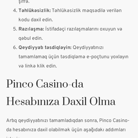
şifrə.
Təhlükəsizlik:
Təhlükəsizlik məqsədilə verilən
kodu daxil edin.
Razılaşma:
İstifadəçi razılaşmalarını oxuyun və
qəbul edin.
Qeydiyyatı təsdiqləyin:
Qeydiyyatınızı
tamamlamaq üçün təsdiqləmə e-poçtunu yoxlayın
və linkə klik edin.
Pinco Casino-da
Hesabınıza Daxil Olma
Artıq qeydiyyatınızı tamamladıqdan sonra, Pinco Casino-
da hesabınıza daxil olabilmək üçün aşağıdakı addımları