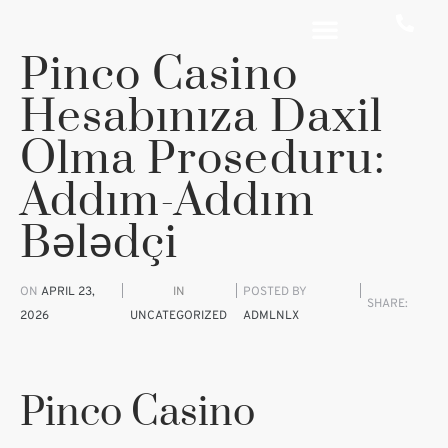
Pinco Casino
Hesabınıza Daxil
Olma Proseduru:
Addım-Addım
Bələdçi
ON
APRIL 23,
IN
POSTED BY
SHARE:
2026
UNCATEGORIZED
ADMLNLX
Pinco Casino