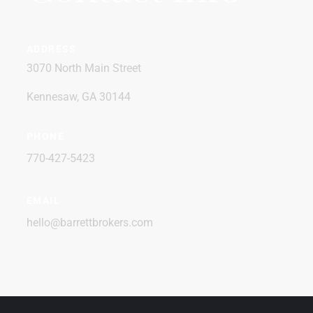
ADDRESS
3070 North Main Street
Kennesaw, GA 30144
PHONE
770-427-5423
EMAIL
hello@barrettbrokers.com