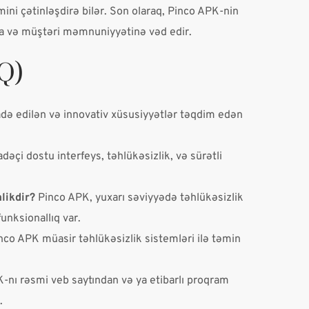
mini çətinləşdirə bilər. Son olaraq, Pinco APK-nin
na və müştəri məmnuniyyətinə vəd edir.
AQ)
adə edilən və innovativ xüsusiyyətlər təqdim edən
adəçi dostu interfeys, təhlükəsizlik, və sürətli
likdir?
Pinco APK, yuxarı səviyyədə təhlükəsizlik
funksionallıq var.
nco APK müasir təhlükəsizlik sistemləri ilə təmin
-nı rəsmi veb saytından və ya etibarlı proqram
.