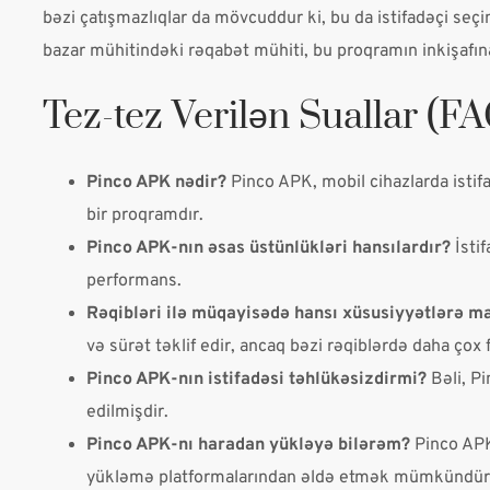
bəzi çatışmazlıqlar da mövcuddur ki, bu da istifadəçi seçi
bazar mühitindəki rəqabət mühiti, bu proqramın inkişafı
Tez-tez Verilən Suallar (F
Pinco APK nədir?
Pinco APK, mobil cihazlarda istif
bir proqramdır.
Pinco APK-nın əsas üstünlükləri hansılardır?
İstif
performans.
Rəqibləri ilə müqayisədə hansı xüsusiyyətlərə ma
və sürət təklif edir, ancaq bəzi rəqiblərdə daha çox 
Pinco APK-nın istifadəsi təhlükəsizdirmi?
Bəli, Pi
edilmişdir.
Pinco APK-nı haradan yükləyə bilərəm?
Pinco APK
yükləmə platformalarından əldə etmək mümkündür