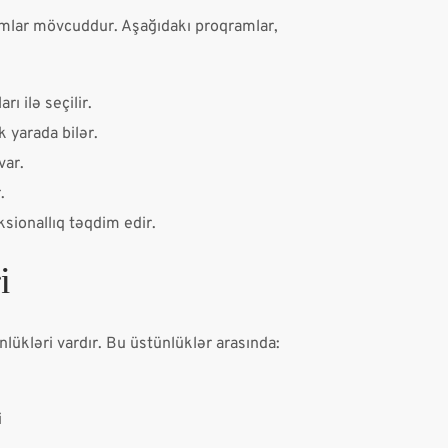
ramlar mövcuddur. Aşağıdakı proqramlar,
 ilə seçilir.
k yarada bilər.
var.
.
sionallıq təqdim edir.
i
lükləri vardır. Bu üstünlüklər arasında:
i