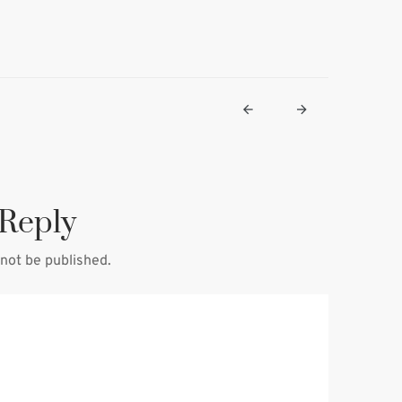
 Reply
 not be published.