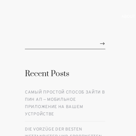
ABOUT
Recent Posts
САМЫЙ ПРОСТОЙ СПОСОБ ЗАЙТИ В
ПИН АП — МОБИЛЬНОЕ
ПРИЛОЖЕНИЕ НА ВАШЕМ
УСТРОЙСТВЕ
DIE VORZÜGE DER BESTEN