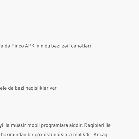
 də Pinco APK-nın da bəzi zəif cəhətləri
hələ də bəzi naqisliklər var
i ilə müasir mobil proqramlara aiddir. Rəqibləri ilə
k baxımından bir çox üstünlüklərə malikdir. Ancaq,