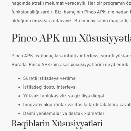
haqqında ətraflı məlumat verəcəyik. Hər bir proqramın öz
funksionallığı vardır. Biz, həmçinin Pinco APK-nın nədən 
olduğunu müzakirə edəcəyik. Bu müqayisənin məqsədi, i
Pinco APK-nın Xüsusiyyətl
Pinco APK, istifadəçilərə intuitiv interfeys, sürətli yükl
Burada, Pinco APK-nın əsas xüsusiyyətlərini qeyd edirik:
Sürətli istifadəyə verilmə
İstifadəçi dostu interfeys
Yüksək təhlükəsizlik və gizliliyə diqqət
İnnovativ alqoritmlər vasitəsilə fərdi tələblərə cav
Daimi yeniləmələr və dəstək xidmətləri
Rəqiblərin Xüsusiyyətləri