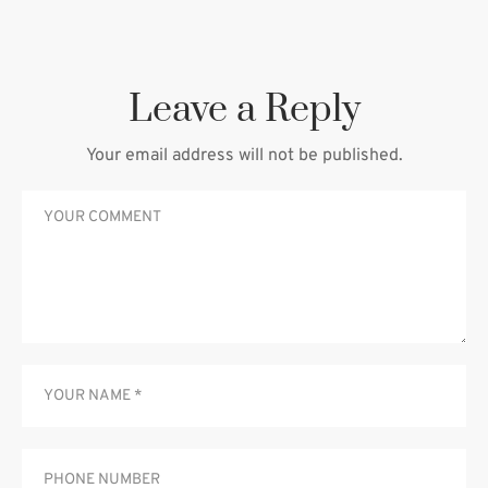
Leave a Reply
Your email address will not be published.