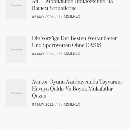
Ап — Мобильное Приложение На
Вашем Устройстве
BY
ADMLNLX
05 MAY 2026
Die Vorzüge Der Besten Wettanbieter
Und Sportwetten Ohne OASIS
BY
ADMLNLX
04 MAY 2026
Aviator Oyunu Azərbaycanda Təyyarəni
Havaya Qaldır Və Böyük Mükafatlar
Qazan
BY
ADMLNLX
04 MAY 2026