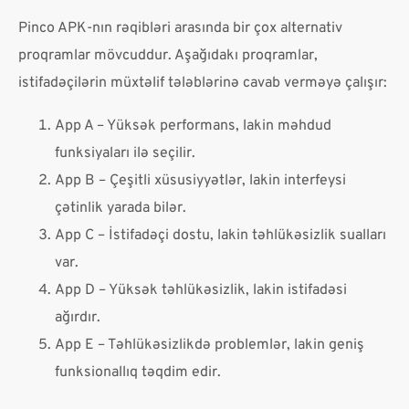
Pinco APK-nın rəqibləri arasında bir çox alternativ
proqramlar mövcuddur. Aşağıdakı proqramlar,
istifadəçilərin müxtəlif tələblərinə cavab verməyə çalışır:
App A – Yüksək performans, lakin məhdud
funksiyaları ilə seçilir.
App B – Çeşitli xüsusiyyətlər, lakin interfeysi
çətinlik yarada bilər.
App C – İstifadəçi dostu, lakin təhlükəsizlik sualları
var.
App D – Yüksək təhlükəsizlik, lakin istifadəsi
ağırdır.
App E – Təhlükəsizlikdə problemlər, lakin geniş
funksionallıq təqdim edir.