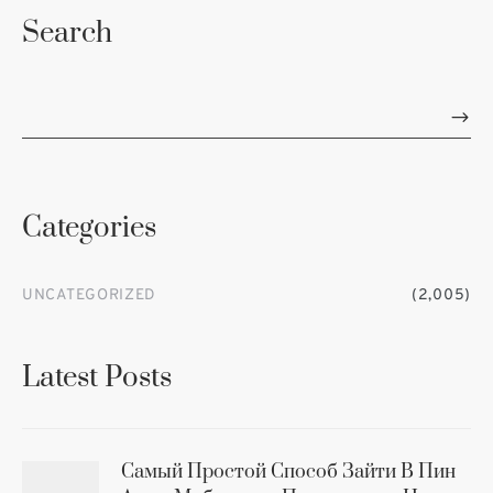
Search
Categories
UNCATEGORIZED
(2,005)
Latest Posts
Самый Простой Способ Зайти В Пин