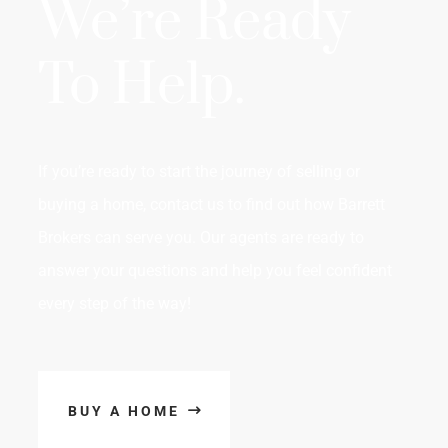
We’re Ready
To Help.
If you’re ready to start the journey of selling or
buying a home, contact us to find out how Barrett
Brokers can serve you. Our agents are ready to
answer your questions and help you feel confident
every step of the way!
BUY A HOME