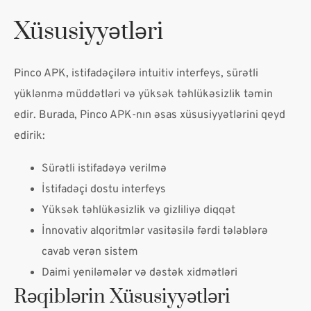
Xüsusiyyətləri
Pinco APK, istifadəçilərə intuitiv interfeys, sürətli
yüklənmə müddətləri və yüksək təhlükəsizlik təmin
edir. Burada, Pinco APK-nın əsas xüsusiyyətlərini qeyd
edirik:
Sürətli istifadəyə verilmə
İstifadəçi dostu interfeys
Yüksək təhlükəsizlik və gizliliyə diqqət
İnnovativ alqoritmlər vasitəsilə fərdi tələblərə
cavab verən sistem
Daimi yeniləmələr və dəstək xidmətləri
Rəqiblərin Xüsusiyyətləri