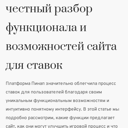
честный разбор
функционала и
возможностей сайта
для ставок
Платформа Пинап значительно облегчила процесс
ставок для пользователей благодаря своим
уникальным функциональным возможностям и
интуитивно понятному интерфейсу. В этой статье мы
подробно рассмотрим, какие функции предлагает
сайт, как они могут улучшить игровой процесс и что