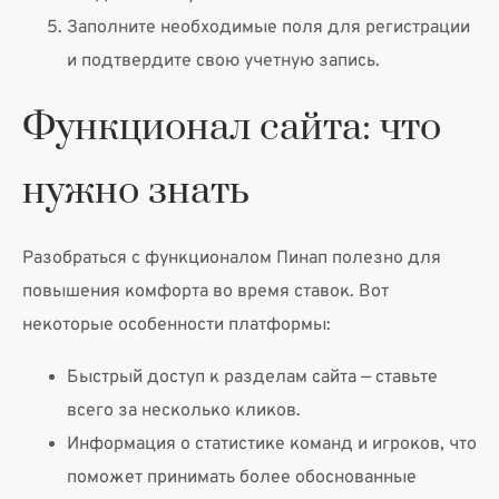
Заполните необходимые поля для регистрации
и подтвердите свою учетную запись.
Функционал сайта: что
нужно знать
Разобраться с функционалом Пинап полезно для
повышения комфорта во время ставок. Вот
некоторые особенности платформы:
Быстрый доступ к разделам сайта — ставьте
всего за несколько кликов.
Информация о статистике команд и игроков, что
поможет принимать более обоснованные