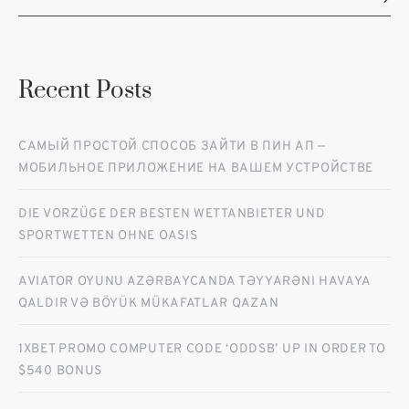
Recent Posts
САМЫЙ ПРОСТОЙ СПОСОБ ЗАЙТИ В ПИН АП —
МОБИЛЬНОЕ ПРИЛОЖЕНИЕ НА ВАШЕМ УСТРОЙСТВЕ
DIE VORZÜGE DER BESTEN WETTANBIETER UND
SPORTWETTEN OHNE OASIS
AVIATOR OYUNU AZƏRBAYCANDA TƏYYARƏNI HAVAYA
QALDIR VƏ BÖYÜK MÜKAFATLAR QAZAN
1XBET PROMO COMPUTER CODE ‘ODDSB’ UP IN ORDER TO
$540 BONUS