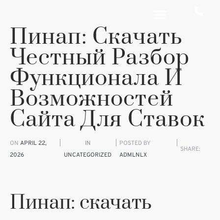
Пинап: Скачать
Честный Разбор
Функционала И
Возможностей
Сайта Для Ставок
ON
APRIL 22,
IN
POSTED BY
SHARE:
2026
UNCATEGORIZED
ADMLNLX
Пинап: скачать