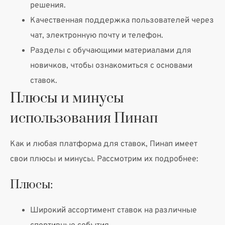
решения.
Качественная поддержка пользователей через
чат, электронную почту и телефон.
Разделы с обучающими материалами для
новичков, чтобы ознакомиться с основами
ставок.
Плюсы и минусы
использования Пинап
Как и любая платформа для ставок, Пинап имеет
свои плюсы и минусы. Рассмотрим их подробнее:
Плюсы:
Широкий ассортимент ставок на различные