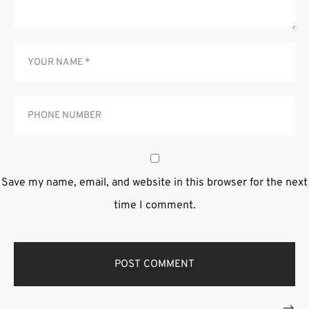
Save my name, email, and website in this browser for the next
time I comment.