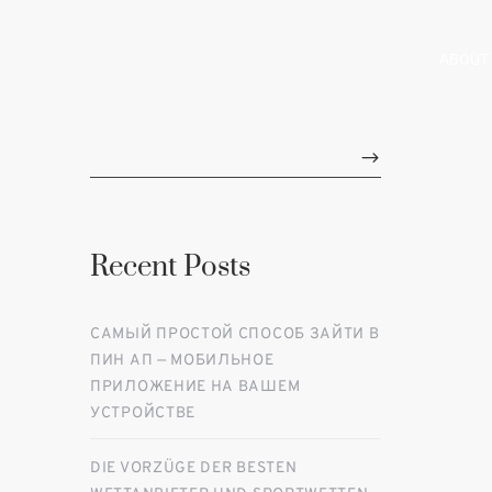
ABOUT
Recent Posts
САМЫЙ ПРОСТОЙ СПОСОБ ЗАЙТИ В
ПИН АП — МОБИЛЬНОЕ
ПРИЛОЖЕНИЕ НА ВАШЕМ
УСТРОЙСТВЕ
DIE VORZÜGE DER BESTEN