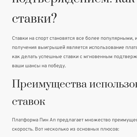
ставки?
Ставки на спорт становятся все более популярными,
получения выигрышей является использование платф
как делать успешные ставки с мгновенным подтверж
ваши шансы на победу.
Преимущества использо
ставок
Платформа Пин Ап предлагает множество преимущест
скорость. Вот несколько из основных плюсов: