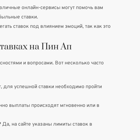
азличные онлайн-сервисы могут помочь вам
быльные ставки.
егать ставок под влиянием эмоций, так как это
тавках на Пин Ап
сностями и вопросами. Вот несколько часто
, для успешной ставки необходимо пройти
но выплаты происходят мгновенно или в
?
Да, на сайте указаны лимиты ставок в