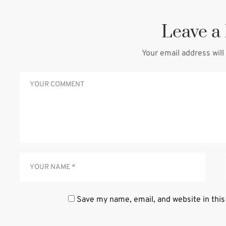
Leave a
Your email address will
Save my name, email, and website in this