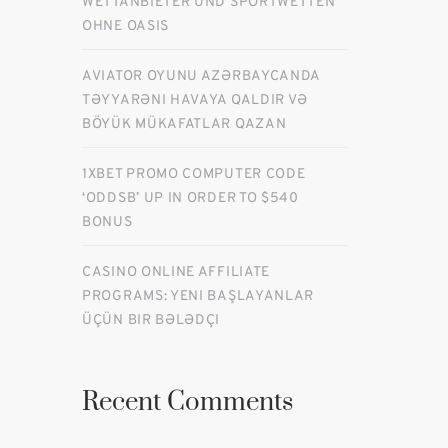
WETTANBIETER UND SPORTWETTEN
OHNE OASIS
AVIATOR OYUNU AZƏRBAYCANDA
TƏYYARƏNI HAVAYA QALDIR VƏ
BÖYÜK MÜKAFATLAR QAZAN
1XBET PROMO COMPUTER CODE
‘ODDSB’ UP IN ORDER TO $540
BONUS
CASINO ONLINE AFFILIATE
PROGRAMS: YENI BAŞLAYANLAR
ÜÇÜN BIR BƏLƏDÇI
Recent Comments