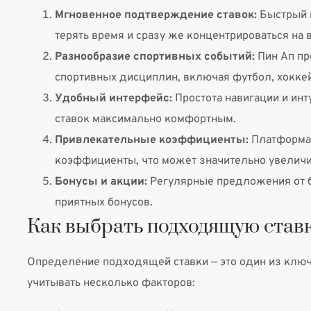
Мгновенное подтверждение ставок:
Быстрый 
терять время и сразу же концентрироваться на 
Разнообразие спортивных событий:
Пин Ап пр
спортивных дисциплин, включая футбол, хоккей,
Удобный интерфейс:
Простота навигации и ин
ставок максимально комфортным.
Привлекательные коэффициенты:
Платформа 
коэффициенты, что может значительно увелич
Бонусы и акции:
Регулярные предложения от б
приятных бонусов.
Как выбрать подходящую став
Определение подходящей ставки — это один из ключ
учитывать несколько факторов: