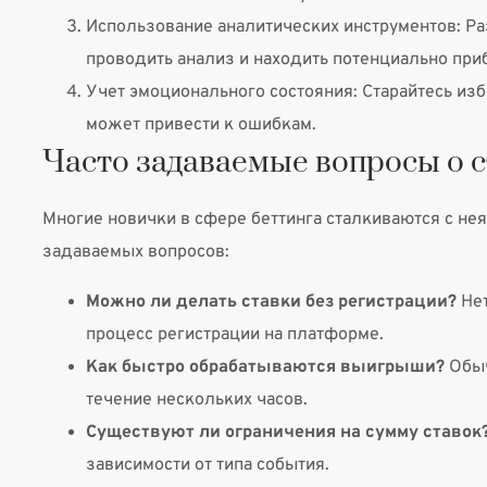
Использование аналитических инструментов: Р
проводить анализ и находить потенциально при
Учет эмоционального состояния: Старайтесь изб
может привести к ошибкам.
Часто задаваемые вопросы о с
Многие новички в сфере беттинга сталкиваются с нея
задаваемых вопросов:
Можно ли делать ставки без регистрации?
Нет
процесс регистрации на платформе.
Как быстро обрабатываются выигрыши?
Обыч
течение нескольких часов.
Существуют ли ограничения на сумму ставок
зависимости от типа события.