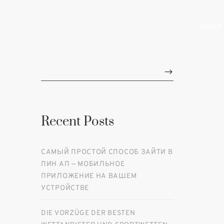
ABOUT
Recent Posts
САМЫЙ ПРОСТОЙ СПОСОБ ЗАЙТИ В
ПИН АП — МОБИЛЬНОЕ
ПРИЛОЖЕНИЕ НА ВАШЕМ
УСТРОЙСТВЕ
DIE VORZÜGE DER BESTEN