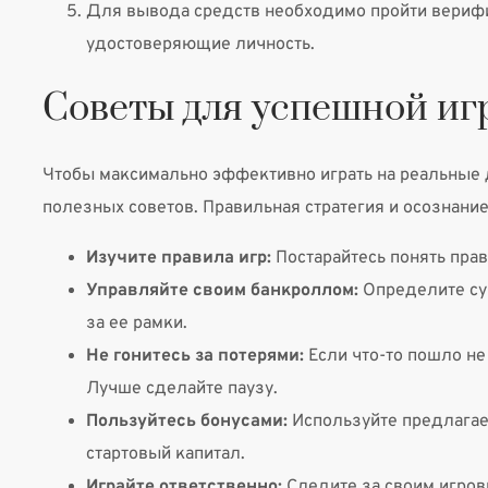
Для вывода средств необходимо пройти вериф
удостоверяющие личность.
Советы для успешной иг
Чтобы максимально эффективно играть на реальные д
полезных советов. Правильная стратегия и осознани
Изучите правила игр:
Постарайтесь понять прав
Управляйте своим банкроллом:
Определите сум
за ее рамки.
Не гонитесь за потерями:
Если что-то пошло не
Лучше сделайте паузу.
Пользуйтесь бонусами:
Используйте предлагае
стартовый капитал.
Играйте ответственно:
Следите за своим игров