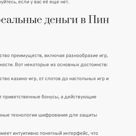
йтесь, если у вас её еще нет.
еальные деньги в Пин
ство преимуществ, включая разнообразие игр,
ости. Вот некоторые из основных достоинств:
во казино-игр, от слотов до настольных игр и
 приветственные бонусы, а действующие
нные технологии шифрования для защиты
еет интуитивно понятный интерфейс, что