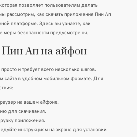
 которая позволяет пользователям делать
е мы рассмотрим, как скачать приложение Пин Ап
нной платформе. Здесь вы узнаете, как
ие меры безопасности предусмотрены.
 Пин Ап на айфон
просто и требует всего несколько шагов.
м сайта в удобном мобильном формате. Для
твия:
раузер на вашем айфоне.
ию для скачивания.
грузку приложения.
едуйте инструкциям на экране для установки.