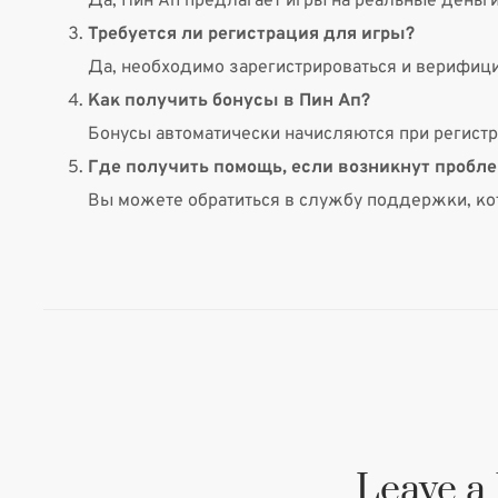
Да, Пин Ап предлагает игры на реальные день
Требуется ли регистрация для игры?
Да, необходимо зарегистрироваться и верифици
Как получить бонусы в Пин Ап?
Бонусы автоматически начисляются при регистра
Где получить помощь, если возникнут пробл
Вы можете обратиться в службу поддержки, кот
Leave a