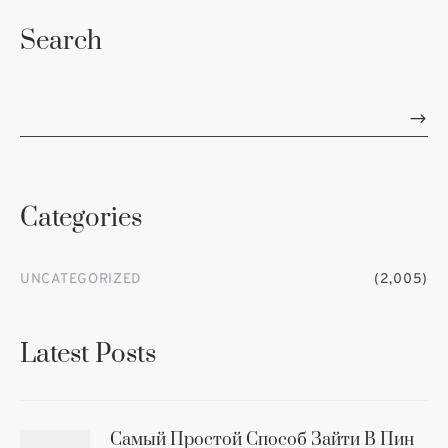
Search
Categories
UNCATEGORIZED
(2,005)
Latest Posts
Самый Простой Способ Зайти В Пин