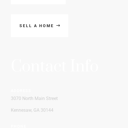
SELL A HOME
Contact Info
ADDRESS
3070 North Main Street
Kennesaw, GA 30144
PHONE