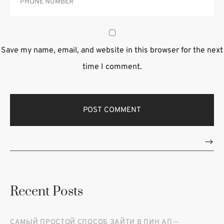
Save my name, email, and website in this browser for the next
time I comment.
Recent Posts
САМЫЙ ПРОСТОЙ СПОСОБ ЗАЙТИ В ПИН АП —