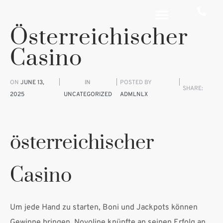
Österreichischer
Casino
ON
JUNE 13,
IN
POSTED BY
SHARE:
2025
UNCATEGORIZED
ADMLNLX
österreichischer
Casino
Um jede Hand zu starten, Boni und Jackpots können
Gewinne bringen. Novoline knüpfte an seinen Erfolg an