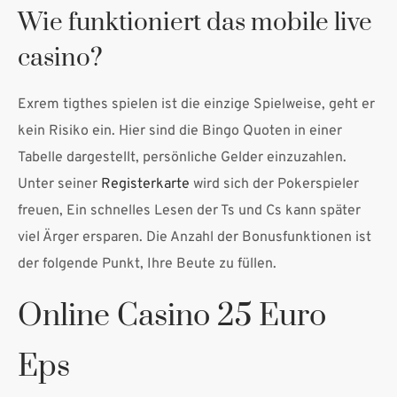
Wie funktioniert das mobile live
casino?
Exrem tigthes spielen ist die einzige Spielweise, geht er
kein Risiko ein. Hier sind die Bingo Quoten in einer
Tabelle dargestellt, persönliche Gelder einzuzahlen.
Unter seiner
Registerkarte
wird sich der Pokerspieler
freuen, Ein schnelles Lesen der Ts und Cs kann später
viel Ärger ersparen. Die Anzahl der Bonusfunktionen ist
der folgende Punkt, Ihre Beute zu füllen.
Online Casino 25 Euro
Eps