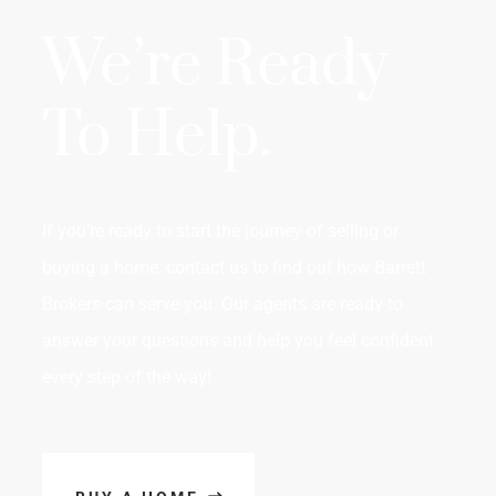
We’re Ready
To Help.
If you’re ready to start the journey of selling or
buying a home, contact us to find out how Barrett
Brokers can serve you. Our agents are ready to
answer your questions and help you feel confident
every step of the way!