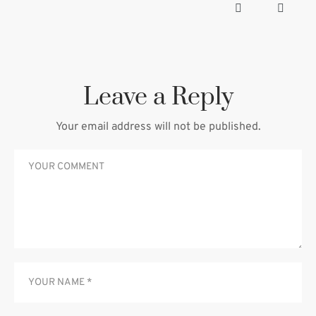
Leave a Reply
Your email address will not be published.