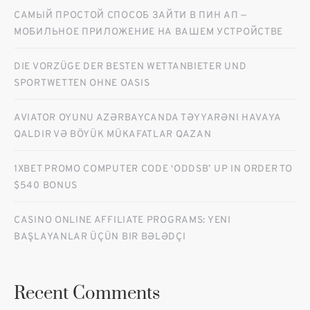
САМЫЙ ПРОСТОЙ СПОСОБ ЗАЙТИ В ПИН АП —
МОБИЛЬНОЕ ПРИЛОЖЕНИЕ НА ВАШЕМ УСТРОЙСТВЕ
DIE VORZÜGE DER BESTEN WETTANBIETER UND
SPORTWETTEN OHNE OASIS
AVIATOR OYUNU AZƏRBAYCANDA TƏYYARƏNI HAVAYA
QALDIR VƏ BÖYÜK MÜKAFATLAR QAZAN
1XBET PROMO COMPUTER CODE ‘ODDSB’ UP IN ORDER TO
$540 BONUS
CASINO ONLINE AFFILIATE PROGRAMS: YENI
BAŞLAYANLAR ÜÇÜN BIR BƏLƏDÇI
Recent Comments