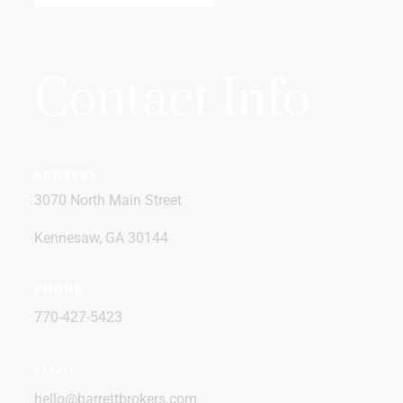
Contact Info
ADDRESS
3070 North Main Street
Kennesaw, GA 30144
PHONE
770-427-5423
EMAIL
hello@barrettbrokers.com