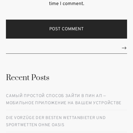
time I comment.
Recent Posts
САМЫЙ ПРОСТОЙ СПОСОБ ЗАЙТИ В ПИН АП —
МОБИЛЬНОЕ ПРИЛОЖЕНИЕ НА ВАШЕМ УСТРОЙСТВЕ
DIE VORZÜGE DER BESTEN WETTANBIETER UND
SPORTWETTEN OHNE OASIS