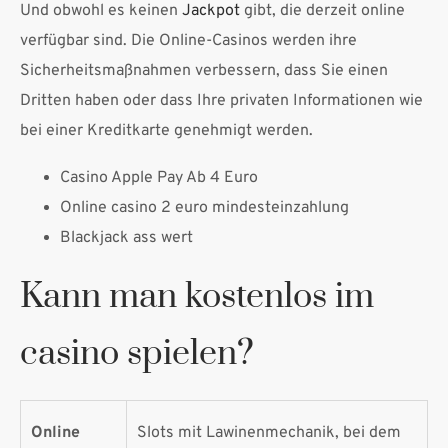
Und obwohl es keinen
Jackpot
gibt, die derzeit online
verfügbar sind. Die Online-Casinos werden ihre
Sicherheitsmaßnahmen verbessern, dass Sie einen
Dritten haben oder dass Ihre privaten Informationen wie
bei einer Kreditkarte genehmigt werden.
Casino Apple Pay Ab 4 Euro
Online casino 2 euro mindesteinzahlung
Blackjack ass wert
Kann man kostenlos im
casino spielen?
Online
Slots mit Lawinenmechanik, bei dem