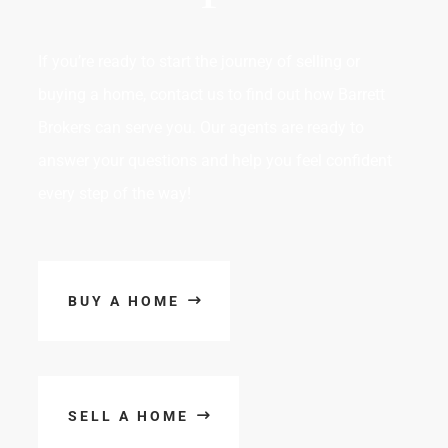
If you’re ready to start the journey of selling or
buying a home, contact us to find out how Barrett
Brokers can serve you. Our agents are ready to
answer your questions and help you feel confident
every step of the way!
BUY A HOME
SELL A HOME