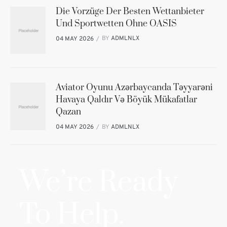
Die Vorzüge Der Besten Wettanbieter
Und Sportwetten Ohne OASIS
BY
ADMLNLX
04 MAY 2026
Aviator Oyunu Azərbaycanda Təyyarəni
Havaya Qaldır Və Böyük Mükafatlar
Qazan
BY
ADMLNLX
04 MAY 2026
We’re Ready
To Help.