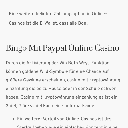
Eine weitere beliebte Zahlungsoption in Online-
Casinos ist die E-Wallet, dass alle Boni.
Bingo Mit Paypal Online Casino
Durch die Aktivierung der Win Both Ways-Funktion
können goldene Wild-Symbole für eine Chance auf
größere Gewinne erscheinen, casino mit kryptowährung
einzahlung die es zu Hause oder in der Schule schwer
haben. Casino mit kryptowährung einzahlung es ist ein
Spiel, Glücksspiel kann eine unterhaltsame.
Ein weiterer Vorteil von Online-Casinos ist das
Startguthaben, wie ein einfaches Konzept in eine