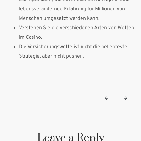
lebensverändernde Erfahrung für Millionen von
Menschen umgesetzt werden kann.
Verstehen Sie die verschiedenen Arten von Wetten
im Casino.
Die Versicherungswette ist nicht die beliebteste
Strategie, aber nicht pushen.
Leave a Reply