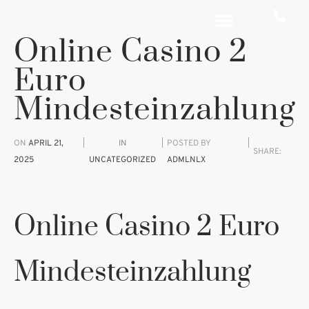
Online Casino 2
Euro
Mindesteinzahlung
ON
APRIL 21,
IN
POSTED BY
SHARE:
2025
UNCATEGORIZED
ADMLNLX
Online Casino 2 Euro
Mindesteinzahlung