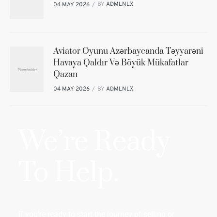
BY
ADMLNLX
04 MAY 2026
Aviator Oyunu Azərbaycanda Təyyarəni
Havaya Qaldır Və Böyük Mükafatlar
Qazan
BY
ADMLNLX
04 MAY 2026
We’re Ready
To Help.
If you’re ready to start the journey of selling or