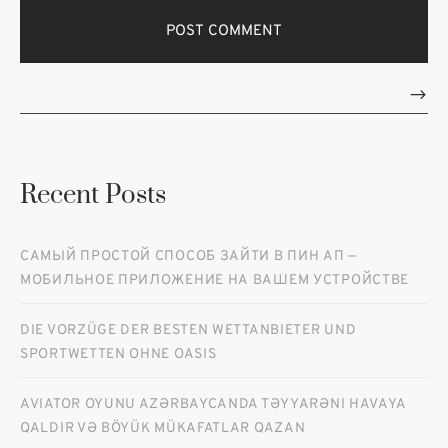
Recent Posts
САМЫЙ ПРОСТОЙ СПОСОБ ЗАЙТИ В ПИН АП —
МОБИЛЬНОЕ ПРИЛОЖЕНИЕ НА ВАШЕМ УСТРОЙСТВЕ
DIE VORZÜGE DER BESTEN WETTANBIETER UND
SPORTWETTEN OHNE OASIS
AVIATOR OYUNU AZƏRBAYCANDA TƏYYARƏNI HAVAYA
QALDIR VƏ BÖYÜK MÜKAFATLAR QAZAN