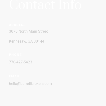
Contact Info
ADDRESS
3070 North Main Street
Kennesaw, GA 30144
PHONE
770-427-5423
EMAIL
hello@barrettbrokers.com