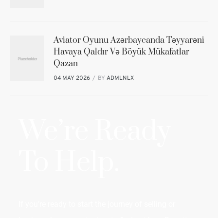
Aviator Oyunu Azərbaycanda Təyyarəni
Havaya Qaldır Və Böyük Mükafatlar
Qazan
BY
ADMLNLX
04 MAY 2026
We’re Ready
To Help.
If you’re ready to start the journey of selling or