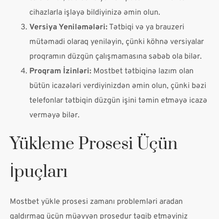
cihazlarla işləyə bildiyinizə əmin olun.
Versiya Yeniləmələri:
Tətbiqi və ya brauzeri
mütəmadi olaraq yeniləyin, çünki köhnə versiyalar
proqramın düzgün çalışmamasına səbəb ola bilər.
Proqram İzinləri:
Mostbet tətbiqinə lazım olan
bütün icazələri verdiyinizdən əmin olun, çünki bəzi
telefonlar tətbiqin düzgün işini təmin etməyə icazə
verməyə bilər.
Yükleme Prosesi Üçün
İpuçları
Mostbet yükle prosesi zamanı problemləri aradan
qaldırmaq üçün müəyyən prosedur təqib etməyiniz