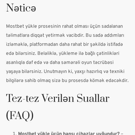
Nəticə
Mostbet yükle prosesinin rahat olması üçün sadalanan
təlimatlara diqqət yetirmək vacibdir. Bu sadə addımları
izləməklə, platformadan daha rahat bir şəkildə istifadə
edə bilərsiniz. Beləliklə, yükleme ilə bağlı çətinlikləri
asanlıqla dəf edə və daha səmərəli oyun təcrübəsi
yaşaya bilərsiniz. Unutmayın ki, yaxşı hazırlıq və texniki
bilgilərə sahib olmaq sizə bu prosesdə kömək edəcəkdir.
Tez-tez Verilən Suallar
(FAQ)
Mostbet yükle üçün hansı cihazlar uyğundur?
–