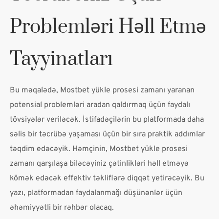
Problemləri Həll Etmə
Tayyinatları
Bu məqalədə, Mostbet yükle prosesi zamanı yaranan
potensial problemləri aradan qaldırmaq üçün faydalı
tövsiyələr veriləcək. İstifadəçilərin bu platformada daha
səlis bir təcrübə yaşaması üçün bir sıra praktik addımlar
təqdim edəcəyik. Həmçinin, Mostbet yükle prosesi
zamanı qarşılaşa biləcəyiniz çətinlikləri həll etməyə
kömək edəcək effektiv təkliflərə diqqət yetirəcəyik. Bu
yazı, platformadan faydalanmağı düşünənlər üçün
əhəmiyyətli bir rəhbər olacaq.