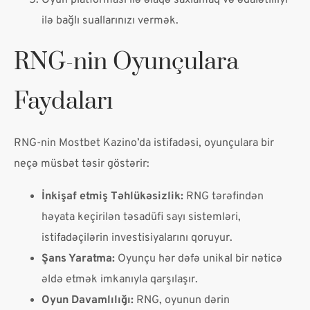
Oyun platforması ilə əlaqə saxlamaq və ədalətliliyi
ilə bağlı suallarınızı vermək.
RNG-nin Oyunçulara
Faydaları
RNG-nin Mostbet Kazino’da istifadəsi, oyunçulara bir
neçə müsbət təsir göstərir:
İnkişaf etmiş Təhlükəsizlik:
RNG tərəfindən
həyata keçirilən təsadüfi sayı sistemləri,
istifadəçilərin investisiyalarını qoruyur.
Şans Yaratma:
Oyunçu hər dəfə unikal bir nəticə
əldə etmək imkanıyla qarşılaşır.
Oyun Davamlılığı:
RNG, oyunun dərin