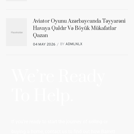
Aviator Oyunu Azərbaycanda Təyyarəni
Havaya Qaldır Və Böyük Mükafatlar
Qazan
BY
ADMLNLX
04 MAY 2026
We’re Ready
To Help.
If you’re ready to start the journey of selling or
buying a home, contact us to find out how Barrett