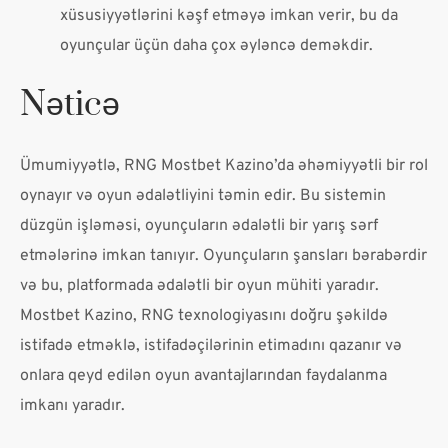
xüsusiyyətlərini kəşf etməyə imkan verir, bu da
oyunçular üçün daha çox əyləncə deməkdir.
Nəticə
Ümumiyyətlə, RNG Mostbet Kazino’da əhəmiyyətli bir rol
oynayır və oyun ədalətliyini təmin edir. Bu sistemin
düzgün işləməsi, oyunçuların ədalətli bir yarış sərf
etmələrinə imkan tanıyır. Oyunçuların şansları bərabərdir
və bu, platformada ədalətli bir oyun mühiti yaradır.
Mostbet Kazino, RNG texnologiyasını doğru şəkildə
istifadə etməklə, istifadəçilərinin etimadını qazanır və
onlara qeyd edilən oyun avantajlarından faydalanma
imkanı yaradır.