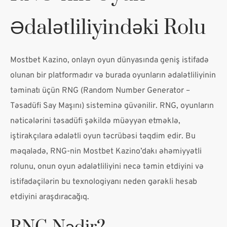
Ədalətliliyindəki Rolu
Mostbet Kazino, onlayn oyun dünyasında geniş istifadə
olunan bir platformadır və burada oyunların ədalətliliyinin
təminatı üçün RNG (Random Number Generator –
Təsadüfi Say Maşını) sisteminə güvənilir. RNG, oyunların
nəticələrini təsadüfi şəkildə müəyyən etməklə,
iştirakçılara ədalətli oyun təcrübəsi təqdim edir. Bu
məqalədə, RNG-nin Mostbet Kazino’dakı əhəmiyyətli
rolunu, onun oyun ədalətliliyini necə təmin etdiyini və
istifadəçilərin bu texnologiyanı neden gərəkli hesab
etdiyini araşdıracağıq.