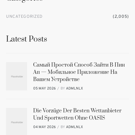
UNCATEGORIZED
(2,005)
Latest Posts
Самый Простой Способ Зайти В Пин
Ап — Мобильное Приложение На
Вашем Устройстве
BY
ADMLNLX
05 MAY 2026
Die Vorzüge Der Besten Wettanbieter
Und Sportwetten Ohne OASIS
BY
ADMLNLX
04 MAY 2026