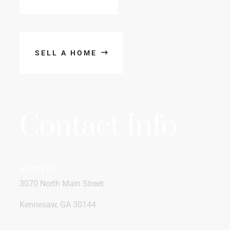
SELL A HOME
Contact Info
ADDRESS
3070 North Main Street
Kennesaw, GA 30144