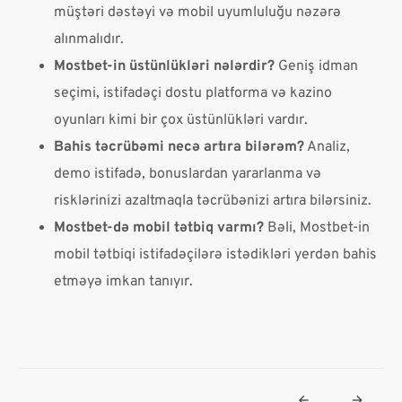
müştəri dəstəyi və mobil uyumluluğu nəzərə
alınmalıdır.
Mostbet-in üstünlükləri nələrdir?
Geniş idman
seçimi, istifadəçi dostu platforma və kazino
oyunları kimi bir çox üstünlükləri vardır.
Bahis təcrübəmi necə artıra bilərəm?
Analiz,
demo istifadə, bonuslardan yararlanma və
risklərinizi azaltmaqla təcrübənizi artıra bilərsiniz.
Mostbet-də mobil tətbiq varmı?
Bəli, Mostbet-in
mobil tətbiqi istifadəçilərə istədikləri yerdən bahis
etməyə imkan tanıyır.