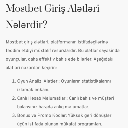
Mostbet Giriş Alətləri
Nələrdir?
Mostbet giriş alətləri, platformanın istifadəçilərinə
təqdim etdiyi müxtəlif resurslardır. Bu alətlər sayəsində
oyunçular, daha effektiv bahis edə bilərlər. Aşağıdakı
alətləri nəzərdən keçirin:
Oyun Analizi Alətləri: Oyunların statistikalarını
izləmək imkanı.
Canlı Hesab Məlumatları: Canlı bahis və müştəri
balansınız barədə anlıq məlumatlar.
Bonus və Promo Kodlar: Yüksək geri dönüşlər
üçün istifadə olunan mükafat proqramları.