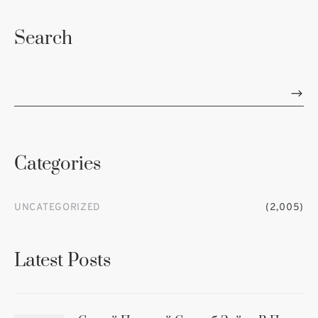
Search
Categories
UNCATEGORIZED
(2,005)
Latest Posts