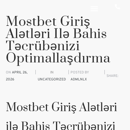
Mostbet Giriş
Alətləri Ilə Bahis
Təcrübənizi
Optimallaşdırma
ON
APRIL 26,
IN
POSTED BY
SHARE:
2026
UNCATEGORIZED
ADMLNLX
Mostbet Giriş Alətləri
ilə Bahis Təcrübənizi