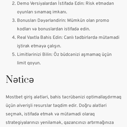
Demo Versiyalardan İstifadə Edin: Risk etmədən
oyunları sınamaq imkanı.
Bonusları Dəyərləndirin: Mümkün olan promo
kodları və bonuslardan istifadə edin.
Real Vaxtla Bahis Edin: Canlı tədbirlərdə mütəmadi
iştirak etməyə çalışın.
Limitlərinizi Bilin: Öz büdcənizi aşmamaq üçün
limit qoyun.
Nəticə
Mostbet giriş alətləri, bahis təcrübənizi optimallaşdırmaq
üçün əlverişli resurslar təqdim edir. Doğru alətləri
seçmək, istifadə etmək və mütəmadi olaraq
strategiyalarınızı yeniləmək, qazancınızı artırmağınıza