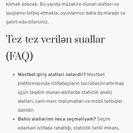
kömək edəcək. Bu yazıda müzakirə olunan alətləri və
ipuçlarını tətbiq etməklə, oyunlarınızı daha da maraqlı və
gəlirli edə bilərsiniz.
Tez-tez verilən suallar
(FAQ)
Mostbet giriş alətləri nələrdir?
Mostbet
platformasında istifadəçilərin təcrübəsini artırmaq
üçün təqdim olunan alətlərdə statistik analiz
alətləri, canlı mərc məlumatları və mobil tətbiqlər
daxildir.
Bahis alətlərimi necə seçməliyəm?
Seçim
edərkən istifadə rahatlığı, statistik təhlil imkanı,