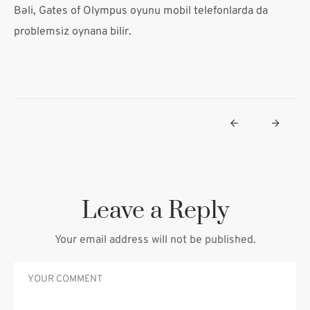
Bəli, Gates of Olympus oyunu mobil telefonlarda da
problemsiz oynana bilir.
Leave a Reply
Your email address will not be published.