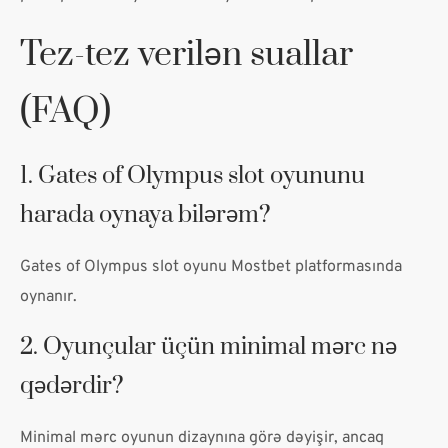
Tez-tez verilən suallar
(FAQ)
1. Gates of Olympus slot oyununu
harada oynaya bilərəm?
Gates of Olympus slot oyunu Mostbet platformasında
oynanır.
2. Oyunçular üçün minimal mərc nə
qədərdir?
Minimal mərc oyunun dizaynına görə dəyişir, ancaq