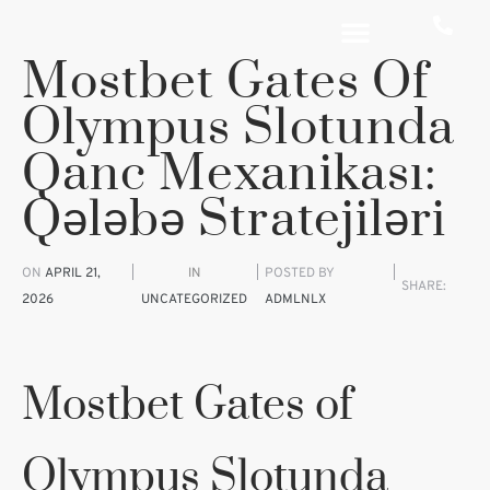
Mostbet Gates Of
Olympus Slotunda
Qanc Mexanikası:
Qələbə Stratejiləri
ON
APRIL 21,
IN
POSTED BY
SHARE:
2026
UNCATEGORIZED
ADMLNLX
Mostbet Gates of
Olympus Slotunda