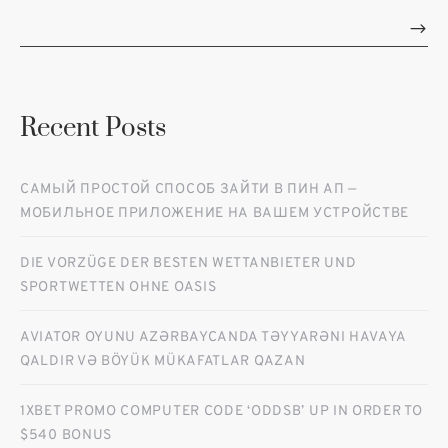
Recent Posts
САМЫЙ ПРОСТОЙ СПОСОБ ЗАЙТИ В ПИН АП —
МОБИЛЬНОЕ ПРИЛОЖЕНИЕ НА ВАШЕМ УСТРОЙСТВЕ
DIE VORZÜGE DER BESTEN WETTANBIETER UND
SPORTWETTEN OHNE OASIS
AVIATOR OYUNU AZƏRBAYCANDA TƏYYARƏNI HAVAYA
QALDIR VƏ BÖYÜK MÜKAFATLAR QAZAN
1XBET PROMO COMPUTER CODE ‘ODDSB’ UP IN ORDER TO
$540 BONUS