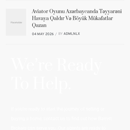
Aviator Oyunu Azərbaycanda Təyyarəni
Havaya Qaldır Və Böyük Mükafatlar
Qazan
BY
ADMLNLX
04 MAY 2026
We’re Ready
To Help.
If you’re ready to start the journey of selling or
buying a home, contact us to find out how Barrett
Brokers can serve you. Our agents are ready to