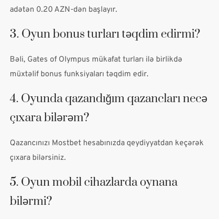
adətən 0.20 AZN-dən başlayır.
3. Oyun bonus turları təqdim edirmi?
Bəli, Gates of Olympus mükafat turları ilə birlikdə
müxtəlif bonus funksiyaları təqdim edir.
4. Oyunda qazandığım qazancları necə
çıxara bilərəm?
Qazancınızı Mostbet hesabınızda qeydiyyatdan keçərək
çıxara bilərsiniz.
5. Oyun mobil cihazlarda oynana
bilərmi?