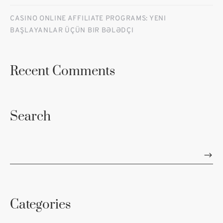
CASINO ONLINE AFFILIATE PROGRAMS: YENI
BAŞLAYANLAR ÜÇÜN BIR BƏLƏDÇI
Recent Comments
Search
Categories