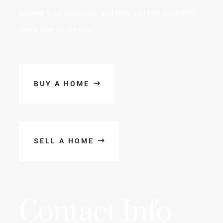
answer your questions and help you feel confident
every step of the way!
BUY A HOME
SELL A HOME
Contact Info