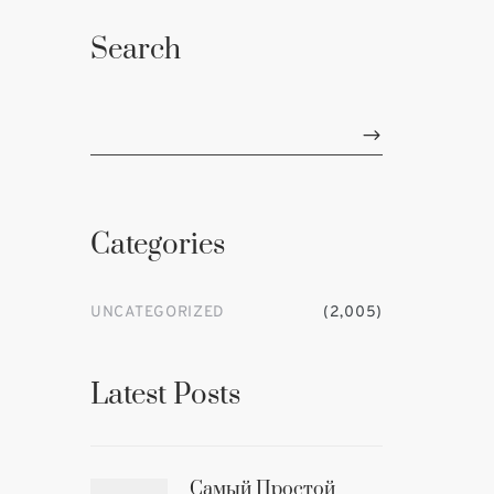
Search
Categories
UNCATEGORIZED
(2,005)
Latest Posts
Самый Простой