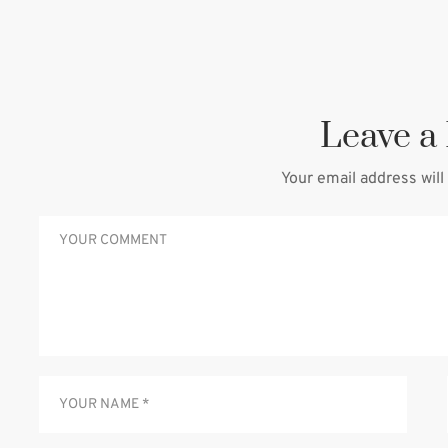
Leave a
Your email address will