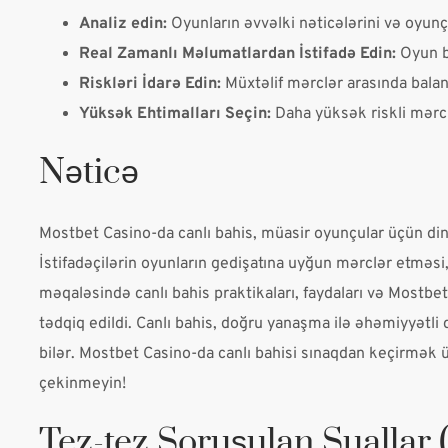
Analiz edin:
Oyunların əvvəlki nəticələrini və oyunç
Real Zamanlı Məlumatlardan İstifadə Edin:
Oyun ba
Riskləri İdarə Edin:
Müxtəlif mərclər arasında balans
Yüksək Ehtimalları Seçin:
Daha yüksək riskli mərc
Nəticə
Mostbet Casino-da canlı bahis, müasir oyunçular üçün din
İstifadəçilərin oyunların gedişatına uyğun mərclər etməsi, 
məqaləsində canlı bahis praktikaları, faydaları və Mostbet
tədqiq edildi. Canlı bahis, doğru yanaşma ilə əhəmiyyətl
bilər. Mostbet Casino-da canlı bahisi sınaqdan keçirmək
çekinmeyin!
Tez-tez Soruşulan Suallar