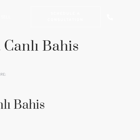
SCHEDULE A
SELL
CONSULTATION
 Canlı Bahis
RE:
lı Bahis