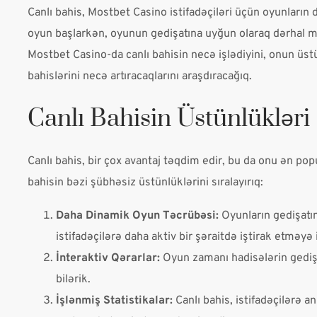
Canlı bahis, Mostbet Casino istifadəçiləri üçün oyunların d
oyun başlarkən, oyunun gedişatına uyğun olaraq dərhal 
Mostbet Casino-da canlı bahisin necə işlədiyini, onun üstü
bahislərini necə artıracaqlarını araşdıracağıq.
Canlı Bahisin Üstünlükləri
Canlı bahis, bir çox avantaj təqdim edir, bu da onu ən popu
bahisin bəzi şübhəsiz üstünlüklərini sıralayırıq:
Daha Dinamik Oyun Təcrübəsi:
Oyunların gedişatın
istifadəçilərə daha aktiv bir şəraitdə iştirak etməyə 
İnteraktiv Qərarlar:
Oyun zamanı hadisələrin gedişi
bilərik.
İşlənmiş Statistikalar:
Canlı bahis, istifadəçilərə a