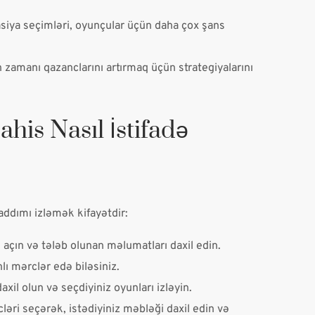
siya seçimləri, oyunçular üçün daha çox şans
n zamanı qazanclarını artırmaq üçün strategiyalarını
his Nasıl İstifadə
ddımı izləmək kifayətdir:
 açın və tələb olunan məlumatları daxil edin.
nlı mərclər edə biləsiniz.
xil olun və seçdiyiniz oyunları izləyin.
əri seçərək, istədiyiniz məbləği daxil edin və