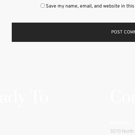
Save my name, email, and website in this
ady To
Con
ADDRESS
3070 North 