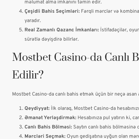
məlumat alma imkanını təmin edir.
Çeşidli Bahis Seçimləri:
Fərqli mərclər və kombina
yaradır.
Real Zamanlı Qazanc İmkanları:
İstifadəçilər, oyu
sürətlə dəyişdirə bilirlər.
Mostbet Casino-da Canlı Ba
Edilir?
Mostbet Casino-da canlı bahis etmək üçün bir neçə asan a
Qeydiyyat:
İlk olaraq, Mostbet Casino-da hesabınızı
Əmanət Yerləşdirmək:
Hesabınıza pul yatırın ki, ca
Canlı Bahis Bölməsi:
Saytın canlı bahis bölməsinə da
Mərcləri Seçmək:
Oyun gedişatına uyğun olan mərcl