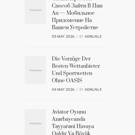
Способ Зайти В Пин
Ап — Мобильное
Приложение На
Вашем Устройстве
BY
ADMLNLX
05 MAY 2026
Die Vorzüge Der
Besten Wettanbieter
Und Sportwetten
Ohne OASIS
BY
ADMLNLX
04 MAY 2026
Aviator Oyunu
Azərbaycanda
Təyyarəni Havaya
Qaldır Və Böyük