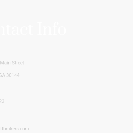
tact Info
Main Street
GA 30144
23
ttbrokers.com