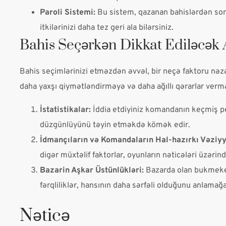
Paroli Sistemi:
Bu sistem, qazanan bahislərdən sonra
itkilərinizi daha tez geri ala bilərsiniz.
Bahis Seçərkən Dikkat Ediləcək 
Bahis seçimlərinizi etməzdən əvvəl, bir neçə faktoru nəz
daha yaxşı qiymətləndirməyə və daha ağıllı qərarlar ver
İstatistikalar:
İddia etdiyiniz komandanın keçmiş per
düzgünlüyünü təyin etməkdə kömək edir.
İdmançıların və Komandaların Hal-hazırkı Vəziyy
digər müxtəlif faktorlar, oyunların nəticələri üzərin
Bazarin Aşkar Üstünlükləri:
Bazarda olan bukmekerl
fərqliliklər, hansının daha sərfəli olduğunu anlamağ
Nəticə