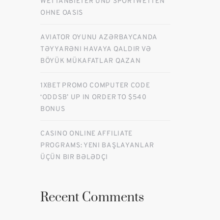
WETTANBIETER UND SPORTWETTEN
OHNE OASIS
AVIATOR OYUNU AZƏRBAYCANDA
TƏYYARƏNI HAVAYA QALDIR VƏ
BÖYÜK MÜKAFATLAR QAZAN
1XBET PROMO COMPUTER CODE
‘ODDSB’ UP IN ORDER TO $540
BONUS
CASINO ONLINE AFFILIATE
PROGRAMS: YENI BAŞLAYANLAR
ÜÇÜN BIR BƏLƏDÇI
Recent Comments