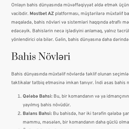
Onlayn bahis dünyasında müvəffəqiyyət əldə etmək üçün mü
vacibdir.
Mostbet AZ
platforması, müştərilərə müxtəlif bah
məqalədə, bahis növləri və sistemləri haqqında ətraflı mə
edəcəyik. Bahislərin necə işlədiyini anlamaq, yalnız təcrü
yönlendirici ola bilər. Gəlin, bahis dünyasına daha dərind
Bahis Növləri
Bahis dünyasında müxtəlif növlərdə təklif olunan seçimlər 
taktikalar tətbiq etməsinə imkan tanıyır. İndi əsas bahis 
Qələbə Bahsi:
Bu, bir komandanın və ya idmançının 
yayılmış bahis növüdür.
Balans Bahsi:
Bu bahisdə, hər iki tərəfin qələbə şan
məmmu, məsələn, bir komandanın daha güclü olması h