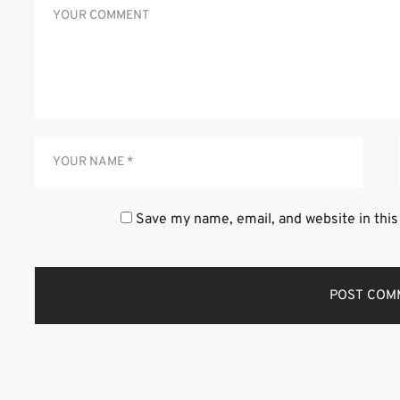
Save my name, email, and website in this