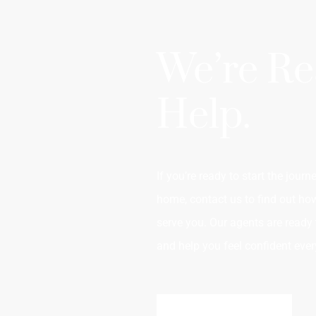
We’re Re
Help.
If you’re ready to start the journ
home, contact us to find out ho
serve you. Our agents are ready
and help you feel confident ever