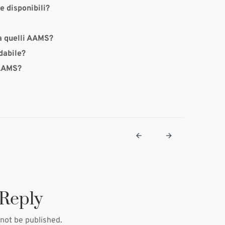
e disponibili?
a quelli AAMS?
dabile?
 AAMS?
 Reply
 not be published.