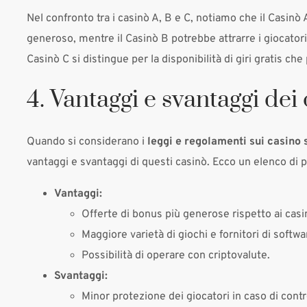
Nel confronto tra i casinò A, B e C, notiamo che il Casinò 
generoso, mentre il Casinò B potrebbe attrarre i giocatori 
Casinò C si distingue per la disponibilità di giri gratis ch
4. Vantaggi e svantaggi de
Quando si considerano i
leggi e regolamenti sui casino
vantaggi e svantaggi di questi casinò. Ecco un elenco di 
Vantaggi:
Offerte di bonus più generose rispetto ai ca
Maggiore varietà di giochi e fornitori di softwa
Possibilità di operare con criptovalute.
Svantaggi:
Minor protezione dei giocatori in caso di contr