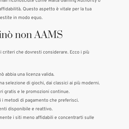
zionali riconosciute come Malta Gaming Authority o
fidabilità. Questo aspetto è vitale per la tua
estite in modo equo.
casinò non AAMS
 criteri che dovresti considerare. Ecco i più
nò abbia una licenza valida.
na selezione di giochi, dai classici ai più moderni.
iri gratis e le promozioni continue.
ti i metodi di pagamento che preferisci.
enti disponibile e reattivo.
mente i siti meno affidabili e concentrarti sulle