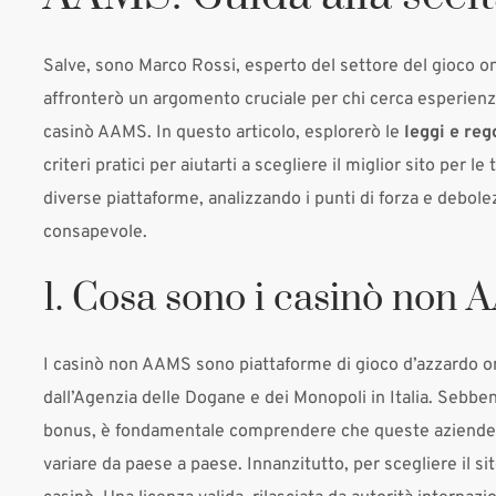
Salve, sono Marco Rossi, esperto del settore del gioco onl
affronterò un argomento cruciale per chi cerca esperienze di
casinò AAMS. In questo articolo, esplorerò le
leggi e re
criteri pratici per aiutarti a scegliere il miglior sito per 
diverse piattaforme, analizzando i punti di forza e debol
consapevole.
1. Cosa sono i casinò non
I casinò non AAMS sono piattaforme di gioco d’azzardo o
dall’Agenzia delle Dogane e dei Monopoli in Italia. Sebbe
bonus, è fondamentale comprendere che queste aziende
variare da paese a paese. Innanzitutto, per scegliere il sit