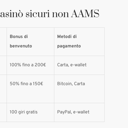
 casinò sicuri non AAMS
Bonus di
Metodi di
benvenuto
pagamento
100% fino a 200€
Carta, e-wallet
50% fino a 150€
Bitcoin, Carta
100 giri gratis
PayPal, e-wallet