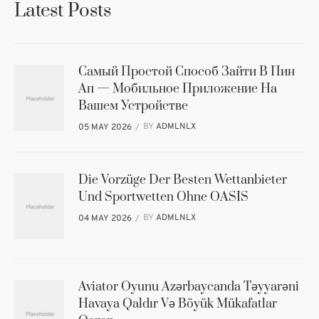
Latest Posts
Самый Простой Способ Зайти В Пин
Ап — Мобильное Приложение На
Вашем Устройстве
BY
ADMLNLX
05 MAY 2026
Die Vorzüge Der Besten Wettanbieter
Und Sportwetten Ohne OASIS
BY
ADMLNLX
04 MAY 2026
Aviator Oyunu Azərbaycanda Təyyarəni
Havaya Qaldır Və Böyük Mükafatlar