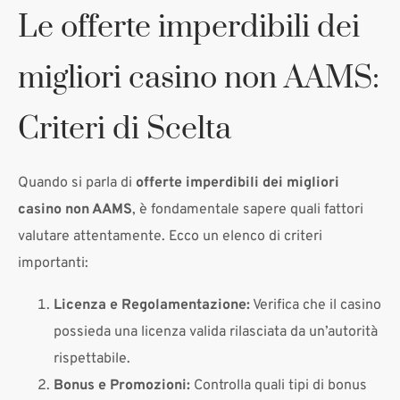
Le offerte imperdibili dei
migliori casino non AAMS:
Criteri di Scelta
Quando si parla di
offerte imperdibili dei migliori
casino non AAMS
, è fondamentale sapere quali fattori
valutare attentamente. Ecco un elenco di criteri
importanti:
Licenza e Regolamentazione:
Verifica che il casino
possieda una licenza valida rilasciata da un’autorità
rispettabile.
Bonus e Promozioni:
Controlla quali tipi di bonus