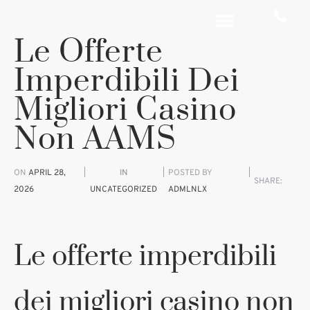
Le Offerte
Imperdibili Dei
Migliori Casino
Non AAMS
ON
APRIL 28,
IN
POSTED BY
SHARE:
2026
UNCATEGORIZED
ADMLNLX
Le offerte imperdibili
dei migliori casino non