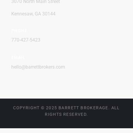
3070 North Main Street
Kennesaw, GA 30144
PHONE
770-427-5423
EMAIL
hello@barrettbrokers.com
COPYRIGHT © 2025 BARRETT BROKERAGE. ALL
RIGHTS RESERVED.