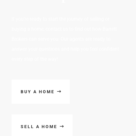
If you’re ready to start the journey of selling or
buying a home, contact us to find out how Barrett
Brokers can serve you. Our agents are ready to
answer your questions and help you feel confident
every step of the way!
BUY A HOME
SELL A HOME