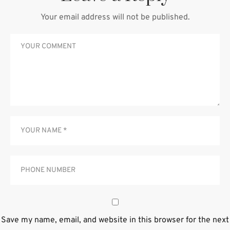
Your email address will not be published.
Save my name, email, and website in this browser for the next