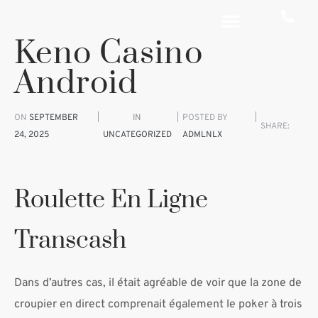
Keno Casino
Android
ON
SEPTEMBER
IN
POSTED BY
SHARE:
24, 2025
UNCATEGORIZED
ADMLNLX
Roulette En Ligne
Transcash
Dans d’autres cas, il était agréable de voir que la zone de
croupier en direct comprenait également le poker à trois