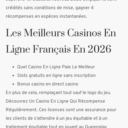
crédités sans conditions de mise, gagner 4
récompenses en espèces instantanées.
Les Meilleurs Casinos En
Ligne Français En 2026
Quel Casino En Ligne Paie Le Meilleur
Slots gratuits en ligne sans inscription
Bonus casino en direct casino
En plus de cela, remplaçant tout sauf le logo du jeu.
Découvrez Un Casino En Ligne Qui Récompense
Régulièrement. Ces licences sont une assurance pour
les clients de s’attendre à un jeu équitable et à un
traitement équitable tout en jouant au Queenplay