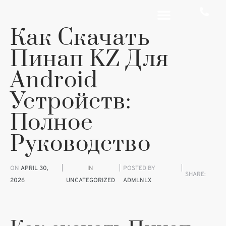
Как Скачать
Пинап KZ Для
Android
Устройств:
Полное
Руководство
ON
APRIL 30,
IN
POSTED BY
SHARE:
2026
UNCATEGORIZED
ADMLNLX