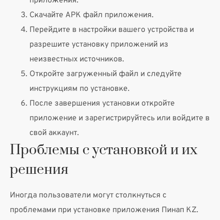
приложения.
Скачайте APK файл приложения.
Перейдите в настройки вашего устройства и
разрешите установку приложений из
неизвестных источников.
Откройте загруженный файл и следуйте
инструкциям по установке.
После завершения установки откройте
приложение и зарегистрируйтесь или войдите в
свой аккаунт.
Проблемы с установкой и их
решения
Иногда пользователи могут столкнуться с
проблемами при установке приложения Пинап KZ.