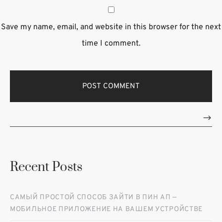
Save my name, email, and website in this browser for the next
time I comment.
Recent Posts
САМЫЙ ПРОСТОЙ СПОСОБ ЗАЙТИ В ПИН АП —
МОБИЛЬНОЕ ПРИЛОЖЕНИЕ НА ВАШЕМ УСТРОЙСТВЕ