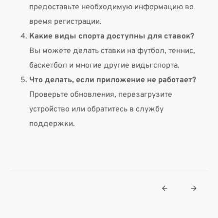
предоставьте необходимую информацию во
время регистрации.
Какие виды спорта доступны для ставок?
Вы можете делать ставки на футбол, теннис,
баскетбол и многие другие виды спорта.
Что делать, если приложение не работает?
Проверьте обновления, перезагрузите
устройство или обратитесь в службу
поддержки.