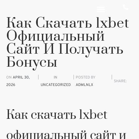
Как Скачать 1xbet
Официальный
Сайт И Получать
Бонусы
ON
APRIL 30,
IN
POSTED BY
SHARE:
2026
UNCATEGORIZED
ADMLNLX
Как скачать 1xbet
официальный сайт и