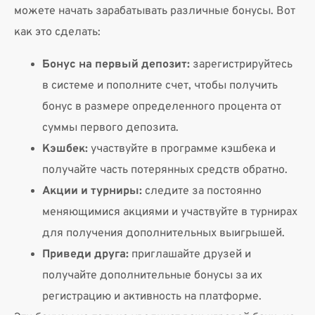
можете начать зарабатывать различные бонусы. Вот
как это сделать:
Бонус на первый депозит:
зарегистрируйтесь
в системе и пополните счет, чтобы получить
бонус в размере определенного процента от
суммы первого депозита.
Кэшбек:
участвуйте в программе кэшбека и
получайте часть потерянных средств обратно.
Акции и турниры:
следите за постоянно
меняющимися акциями и участвуйте в турнирах
для получения дополнительных выигрышей.
Приведи друга:
приглашайте друзей и
получайте дополнительные бонусы за их
регистрацию и активность на платформе.