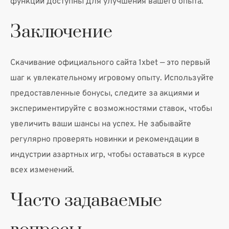
функции доступны для улучшения вашего опыта.
Заключение
Скачивание официального сайта 1xbet — это первый
шаг к увлекательному игровому опыту. Используйте
предоставленные бонусы, следите за акциями и
экспериментируйте с возможностями ставок, чтобы
увеличить ваши шансы на успех. Не забывайте
регулярно проверять новинки и рекомендации в
индустрии азартных игр, чтобы оставаться в курсе
всех изменений.
Часто задаваемые