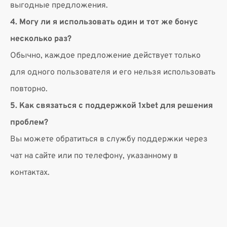
выгодные предложения.
4. Могу ли я использовать один и тот же бонус
несколько раз?
Обычно, каждое предложение действует только
для одного пользователя и его нельзя использовать
повторно.
5. Как связаться с поддержкой 1xbet для решения
проблем?
Вы можете обратиться в службу поддержки через
чат на сайте или по телефону, указанному в
контактах.