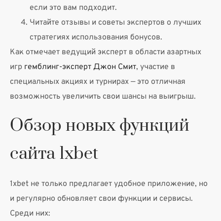
если это вам подходит.
Читайте отзывы и советы экспертов о лучших
стратегиях использования бонусов.
Как отмечает ведущий эксперт в области азартных
игр
гемблинг-эксперт Джон Смит
, участие в
специальных акциях и турнирах — это отличная
возможность увеличить свои шансы на выигрыш.
Обзор новых функций
сайта 1xbet
1xbet не только предлагает удобное приложение, но
и регулярно обновляет свои функции и сервисы.
Среди них: