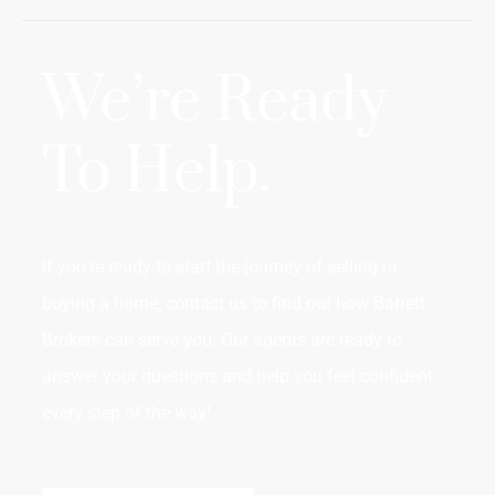
We’re Ready
To Help.
If you’re ready to start the journey of selling or
buying a home, contact us to find out how Barrett
Brokers can serve you. Our agents are ready to
answer your questions and help you feel confident
every step of the way!