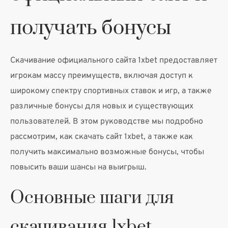
получать бонусы
Скачивание официального сайта 1xbet предоставляет
игрокам массу преимуществ, включая доступ к
широкому спектру спортивных ставок и игр, а также
различные бонусы для новых и существующих
пользователей. В этом руководстве мы подробно
рассмотрим, как скачать сайт 1xbet, а также как
получить максимально возможные бонусы, чтобы
повысить ваши шансы на выигрыш.
Основные шаги для
скачивания 1xbet