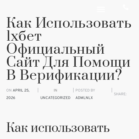
Как Использовать
1хбет
Официальный
Сайт Для Помощи
В Верификации?
ON
APRIL 25,
IN
POSTED BY
SHARE:
2026
UNCATEGORIZED
ADMLNLX
Как использовать