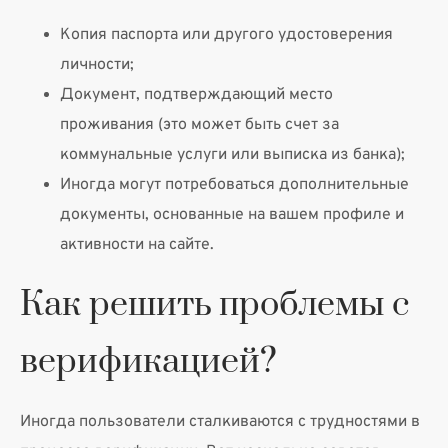
Копия паспорта или другого удостоверения
личности;
Документ, подтверждающий место
проживания (это может быть счет за
коммунальные услуги или выписка из банка);
Иногда могут потребоваться дополнительные
документы, основанные на вашем профиле и
активности на сайте.
Как решить проблемы с
верификацией?
Иногда пользователи сталкиваются с трудностями в