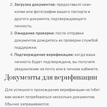
Загрузка документов:
предоставьте скан-
копии или фотографии вашего паспорта и
другого документа, подтверждающего
личность;
Ожидание проверки:
после отправки
документов дождитесь их проверки службой
поддержки;
Подтверждение верификации:
когда ваша
личность будет подтверждена, вы получите
уведомление на почту или в личном кабинете.
Документы для верификации
Для успешного прохождения верификации на 1хбет
вам может потребоваться несколько документов.
Обычно запрашиваются: