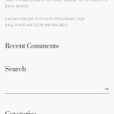
1XBET PROMO COMPUTER CODE ‘ODDSB’ UP IN ORDER TO
$540 BONUS
CASINO ONLINE AFFILIATE PROGRAMS: YENI
BAŞLAYANLAR ÜÇÜN BIR BƏLƏDÇI
Recent Comments
Search