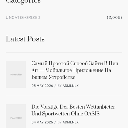
Categories
UNCATEGORIZED
(2,005)
Latest Posts
Самый Простой Способ Зайти В Пин
Ап — Мобильное Приложение На
Вашем Устройстве
BY
ADMLNLX
05 MAY 2026
Die Vorzüge Der Besten Wettanbieter
Und Sportwetten Ohne OASIS
BY
ADMLNLX
04 MAY 2026