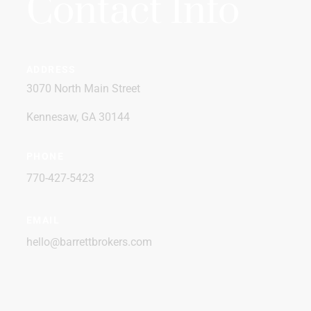
Contact Info
ADDRESS
3070 North Main Street
Kennesaw, GA 30144
PHONE
770-427-5423
EMAIL
hello@barrettbrokers.com