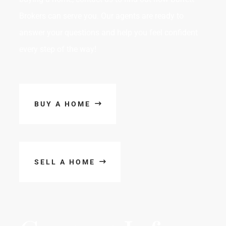
Brokers can serve you. Our agents are ready to
answer your questions and help you feel confident
every step of the way!
BUY A HOME
SELL A HOME