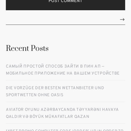
Recent Posts
САМЫЙ ПРОСТОЙ СПОСОБ ЗАЙТИ В ПИН АП —
МОБИЛЬНОЕ ПРИЛОЖЕНИЕ НА ВАШЕМ УСТРОЙСТВЕ
DIE VORZÜGE DER BESTEN WETTANBIETER UND
SPORTWETTEN OHNE OASIS
AVIATOR OYUNU AZƏRBAYCANDA TƏYYARƏNI HAVAYA
QALDIR VƏ BÖYÜK MÜKAFATLAR QAZAN