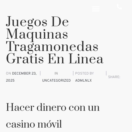
Juegos De
Maquinas
Tragamonedas
Gratis En Linea
ON
DECEMBER 23,
IN
POSTED BY
SHARE:
2025
UNCATEGORIZED
ADMLNLX
Hacer dinero con un
casino móvil