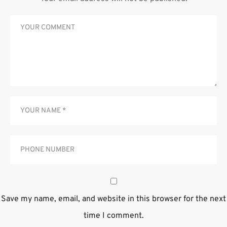
Save my name, email, and website in this browser for the next
time I comment.