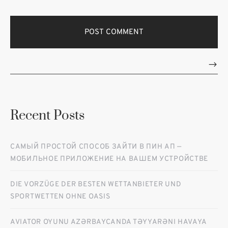
Recent Posts
САМЫЙ ПРОСТОЙ СПОСОБ ЗАЙТИ В ПИН АП —
МОБИЛЬНОЕ ПРИЛОЖЕНИЕ НА ВАШЕМ УСТРОЙСТВЕ
DIE VORZÜGE DER BESTEN WETTANBIETER UND
SPORTWETTEN OHNE OASIS
AVIATOR OYUNU AZƏRBAYCANDA TƏYYARƏNI HAVAYA