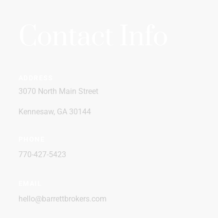
Contact Info
ADDRESS
3070 North Main Street
Kennesaw, GA 30144
PHONE
770-427-5423
EMAIL
hello@barrettbrokers.com