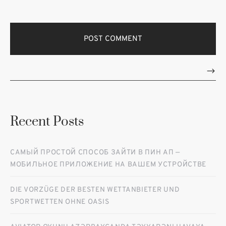
Recent Posts
САМЫЙ ПРОСТОЙ СПОСОБ ЗАЙТИ В ПИН АП —
МОБИЛЬНОЕ ПРИЛОЖЕНИЕ НА ВАШЕМ УСТРОЙСТВЕ
DIE VORZÜGE DER BESTEN WETTANBIETER UND
SPORTWETTEN OHNE OASIS