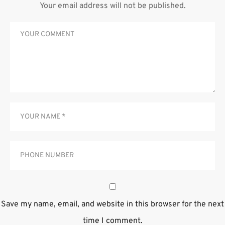
Your email address will not be published.
Save my name, email, and website in this browser for the next
time I comment.