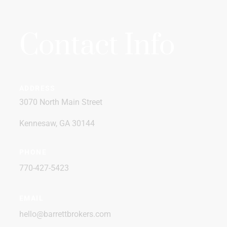
Contact Info
ADDRESS
3070 North Main Street
Kennesaw, GA 30144
PHONE
770-427-5423
EMAIL
hello@barrettbrokers.com