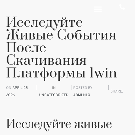
Исследуйте
Живые События
После
Скачивания
Платформы 1win
ON
APRIL 25,
IN
POSTED BY
SHARE:
2026
UNCATEGORIZED
ADMLNLX
Исследуйте живые