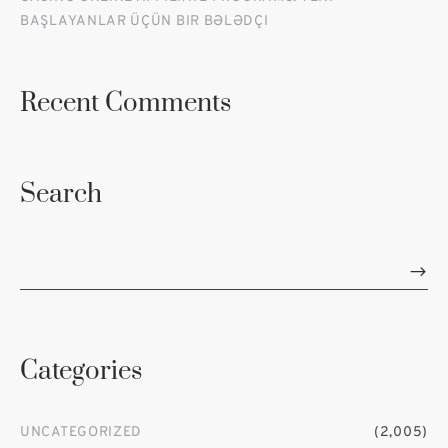
BAŞLAYANLAR ÜÇÜN BIR BƏLƏDÇI
Recent Comments
Search
Categories
UNCATEGORIZED
(2,005)