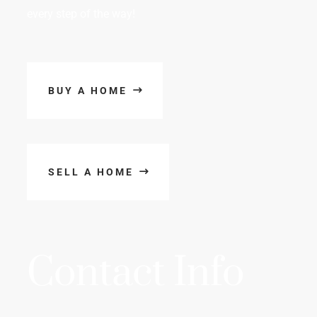
every step of the way!
BUY A HOME
SELL A HOME
Contact Info