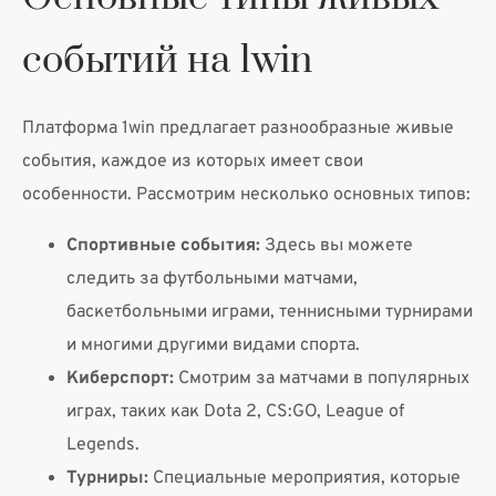
событий на 1win
Платформа 1win предлагает разнообразные живые
события, каждое из которых имеет свои
особенности. Рассмотрим несколько основных типов:
Спортивные события:
Здесь вы можете
следить за футбольными матчами,
баскетбольными играми, теннисными турнирами
и многими другими видами спорта.
Киберспорт:
Смотрим за матчами в популярных
играх, таких как Dota 2, CS:GO, League of
Legends.
Турниры:
Специальные мероприятия, которые