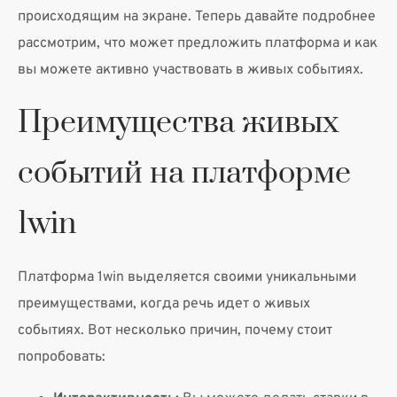
происходящим на экране. Теперь давайте подробнее
рассмотрим, что может предложить платформа и как
вы можете активно участвовать в живых событиях.
Преимущества живых
событий на платформе
1win
Платформа 1win выделяется своими уникальными
преимуществами, когда речь идет о живых
событиях. Вот несколько причин, почему стоит
попробовать: