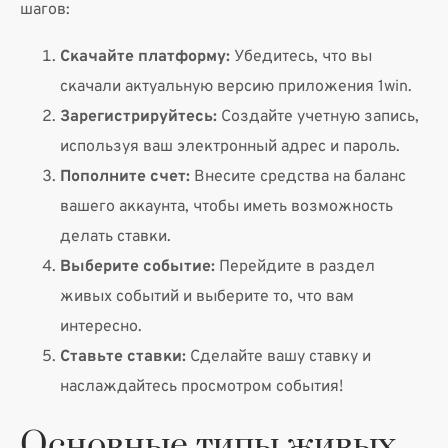
шагов:
Скачайте платформу:
Убедитесь, что вы
скачали актуальную версию приложения 1win.
Зарегистрируйтесь:
Создайте учетную запись,
используя ваш электронный адрес и пароль.
Пополните счет:
Внесите средства на баланс
вашего аккаунта, чтобы иметь возможность
делать ставки.
Выберите событие:
Перейдите в раздел
живых событий и выберите то, что вам
интересно.
Ставьте ставки:
Сделайте вашу ставку и
наслаждайтесь просмотром события!
Основные типы живых