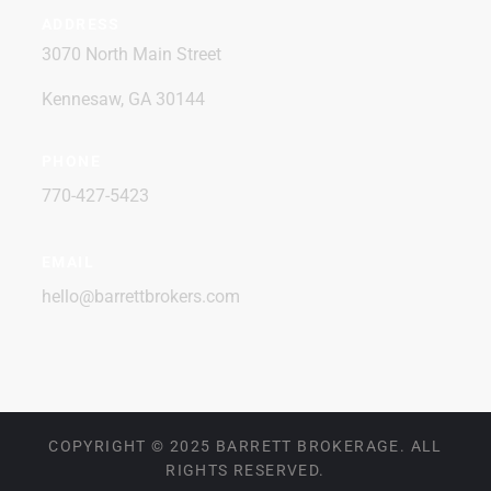
ADDRESS
3070 North Main Street
Kennesaw, GA 30144
PHONE
770-427-5423
EMAIL
hello@barrettbrokers.com
COPYRIGHT © 2025 BARRETT BROKERAGE. ALL
RIGHTS RESERVED.