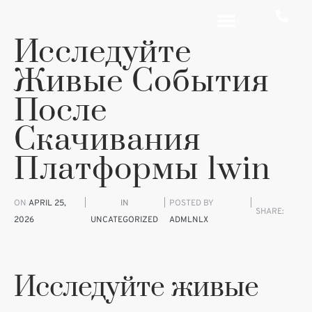
Исследуйте
Живые События
После
Скачивания
Платформы 1win
ON
APRIL 25,
IN
POSTED BY
SHARE:
2026
UNCATEGORIZED
ADMLNLX
Исследуйте живые