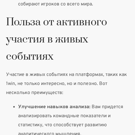
собирают игроков со всего мира.
Польза от активного
участия в живых
событиях
Участие в живых событиях на платформах, таких как
1win, не только интересно, но и полезно. Вот
несколько преимуществ:
Улучшение навыков анализа:
Вам придется
анализировать командные показатели и
статистику, что способствует развитию
аналитического мышления.