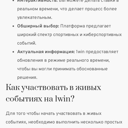
Интерактивность:
Вы можете делать ставки в
реальном времени, что делает процесс более
увлекательным.
Обширный выбор:
Платформа предлагает
широкий спектр спортивных и киберспортивных
событий.
Актуальная информация:
1win предоставляет
обновления в режиме реального времени,
чтобы вы могли принимать обоснованные
решения.
Как участвовать в живых
событиях на 1win?
Для того чтобы начать участвовать в живых
событиях, необходимо выполнить несколько простых