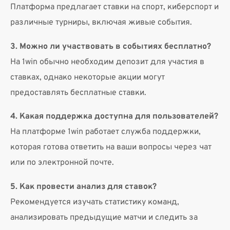
Платформа предлагает ставки на спорт, киберспорт и
различные турниры, включая живые события.
3. Можно ли участвовать в событиях бесплатно?
На 1win обычно необходим депозит для участия в
ставках, однако некоторые акции могут
предоставлять бесплатные ставки.
4. Какая поддержка доступна для пользователей?
На платформе 1win работает служба поддержки,
которая готова ответить на ваши вопросы через чат
или по электронной почте.
5. Как провести анализ для ставок?
Рекомендуется изучать статистику команд,
анализировать предыдущие матчи и следить за