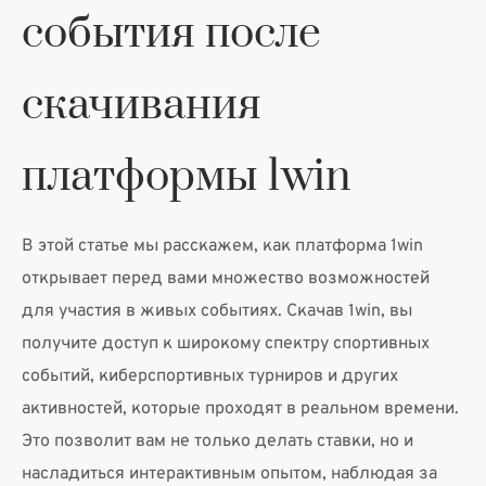
события после
скачивания
платформы 1win
В этой статье мы расскажем, как платформа 1win
открывает перед вами множество возможностей
для участия в живых событиях. Скачав 1win, вы
получите доступ к широкому спектру спортивных
событий, киберспортивных турниров и других
активностей, которые проходят в реальном времени.
Это позволит вам не только делать ставки, но и
насладиться интерактивным опытом, наблюдая за