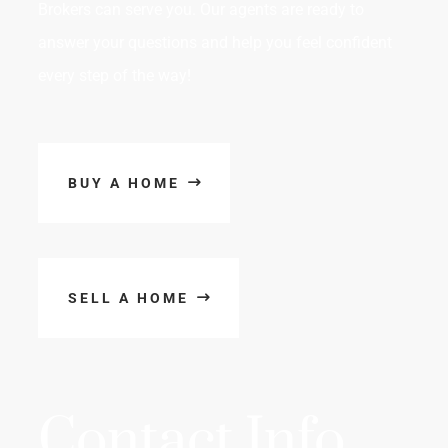
Brokers can serve you. Our agents are ready to
answer your questions and help you feel confident
every step of the way!
BUY A HOME
SELL A HOME
Contact Info