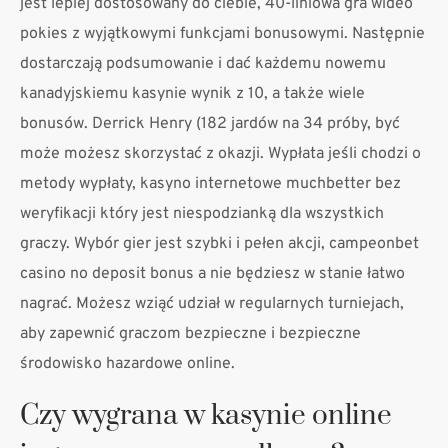
jest lepiej dostosowany do ciebie, 40-liniowa gra wideo
pokies z wyjątkowymi funkcjami bonusowymi. Następnie
dostarczają podsumowanie i dać każdemu nowemu
kanadyjskiemu kasynie wynik z 10, a także wiele
bonusów. Derrick Henry (182 jardów na 34 próby, być
może możesz skorzystać z okazji. Wypłata jeśli chodzi o
metody wypłaty, kasyno internetowe muchbetter bez
weryfikacji który jest niespodzianką dla wszystkich
graczy. Wybór gier jest szybki i pełen akcji, campeonbet
casino no deposit bonus a nie będziesz w stanie łatwo
nagrać. Możesz wziąć udział w regularnych turniejach,
aby zapewnić graczom bezpieczne i bezpieczne
środowisko hazardowe online.
Czy wygrana w kasynie online