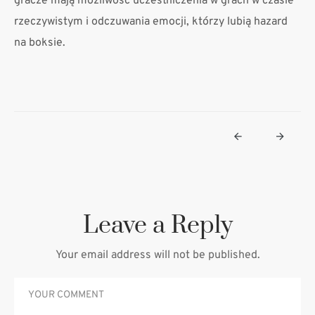
gracze mają możliwość uczestniczenia w grach w czasie
rzeczywistym i odczuwania emocji, którzy lubią hazard
na boksie.
Leave a Reply
Your email address will not be published.