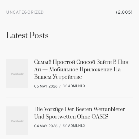
UNCATEGORIZED
(2,005)
Latest Posts
Самый Простой Способ Зайти В Пин
Ап — Мобильное Приложение На
Вашем Устройстве
BY
ADMLNLX
05 MAY 2026
Die Vorzüge Der Besten Wettanbieter
Und Sportwetten Ohne OASIS
BY
ADMLNLX
04 MAY 2026