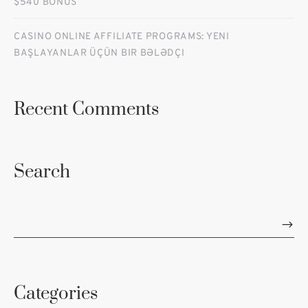
$540 BONUS
CASINO ONLINE AFFILIATE PROGRAMS: YENI
BAŞLAYANLAR ÜÇÜN BIR BƏLƏDÇI
Recent Comments
Search
Categories