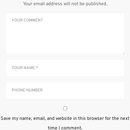
Your email address will not be published.
Save my name, email, and website in this browser for the next
time I comment.