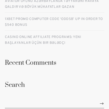
AVIATOR OYUNU AZƏRBAYCANDA TƏYYARƏNI HAVAYA
QALDIR VƏ BÖYÜK MÜKAFATLAR QAZAN
1XBET PROMO COMPUTER CODE ‘ODDSB’ UP IN ORDER TO
$540 BONUS
CASINO ONLINE AFFILIATE PROGRAMS: YENI
BAŞLAYANLAR ÜÇÜN BIR BƏLƏDÇI
Recent Comments
Search