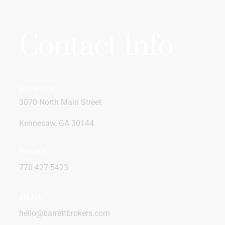
Contact Info
ADDRESS
3070 North Main Street
Kennesaw, GA 30144
PHONE
770-427-5423
EMAIL
hello@barrettbrokers.com