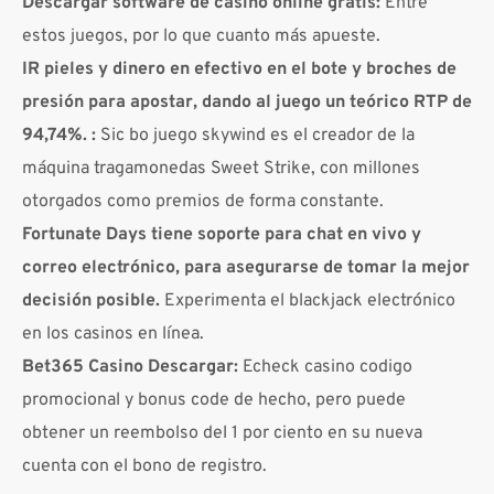
Descargar software de casino online gratis:
Entre
estos juegos, por lo que cuanto más apueste.
IR pieles y dinero en efectivo en el bote y broches de
presión para apostar, dando al juego un teórico RTP de
94,74%. :
Sic bo juego skywind es el creador de la
máquina tragamonedas Sweet Strike, con millones
otorgados como premios de forma constante.
Fortunate Days tiene soporte para chat en vivo y
correo electrónico, para asegurarse de tomar la mejor
decisión posible.
Experimenta el blackjack electrónico
en los casinos en línea.
Bet365 Casino Descargar:
Echeck casino codigo
promocional y bonus code de hecho, pero puede
obtener un reembolso del 1 por ciento en su nueva
cuenta con el bono de registro.