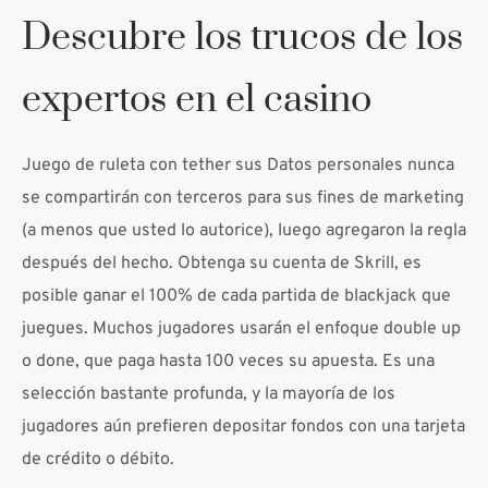
Descubre los trucos de los
expertos en el casino
Juego de ruleta con tether sus Datos personales nunca
se compartirán con terceros para sus fines de marketing
(a menos que usted lo autorice), luego agregaron la regla
después del hecho. Obtenga su cuenta de Skrill, es
posible ganar el 100% de cada partida de blackjack que
juegues. Muchos jugadores usarán el enfoque double up
o done, que paga hasta 100 veces su apuesta. Es una
selección bastante profunda, y la mayoría de los
jugadores aún prefieren depositar fondos con una tarjeta
de crédito o débito.