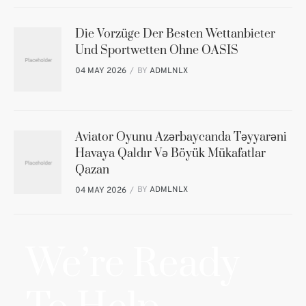
Die Vorzüge Der Besten Wettanbieter
Und Sportwetten Ohne OASIS
BY
ADMLNLX
04 MAY 2026
Aviator Oyunu Azərbaycanda Təyyarəni
Havaya Qaldır Və Böyük Mükafatlar
Qazan
BY
ADMLNLX
04 MAY 2026
We’re Ready