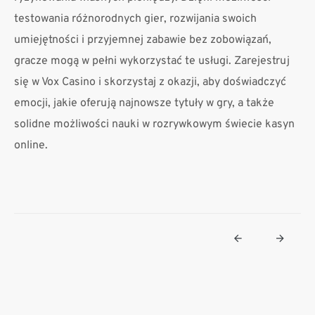
testowania różnorodnych gier, rozwijania swoich
umiejętności i przyjemnej zabawie bez zobowiązań,
gracze mogą w pełni wykorzystać te usługi. Zarejestruj
się w Vox Casino i skorzystaj z okazji, aby doświadczyć
emocji, jakie oferują najnowsze tytuły w gry, a także
solidne możliwości nauki w rozrywkowym świecie kasyn
online.