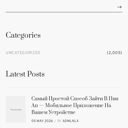
Categories
UNCATEGORIZED
(2,005)
Latest Posts
Самый Простой Способ Зайти В Пин
Ап — Мобильное Приложение На
Вашем Устройстве
BY
ADMLNLX
05 MAY 2026