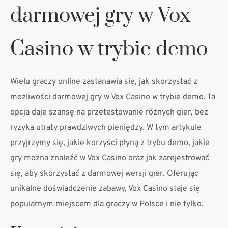
darmowej gry w Vox
Casino w trybie demo
Wielu graczy online zastanawia się, jak skorzystać z
możliwości darmowej gry w Vox Casino w trybie demo. Ta
opcja daje szansę na przetestowanie różnych gier, bez
ryzyka utraty prawdziwych pieniędzy. W tym artykule
przyjrzymy się, jakie korzyści płyną z trybu demo, jakie
gry można znaleźć w Vox Casino oraz jak zarejestrować
się, aby skorzystać z darmowej wersji gier. Oferując
unikalne doświadczenie zabawy, Vox Casino staje się
popularnym miejscem dla graczy w Polsce i nie tylko.