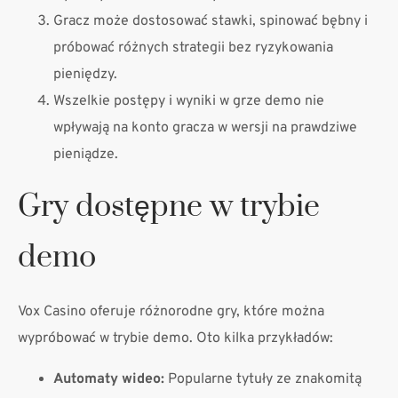
Gracz może dostosować stawki, spinować bębny i
próbować różnych strategii bez ryzykowania
pieniędzy.
Wszelkie postępy i wyniki w grze demo nie
wpływają na konto gracza w wersji na prawdziwe
pieniądze.
Gry dostępne w trybie
demo
Vox Casino oferuje różnorodne gry, które można
wypróbować w trybie demo. Oto kilka przykładów:
Automaty wideo:
Popularne tytuły ze znakomitą