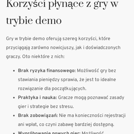
Korzyści płynące z gry w
trybie demo
Gry w trybie demo oferują szereg korzyści, które
przyciągają zarówno nowicjuszy, jak i doświadczonych
graczy. Oto niektóre z nich:
Brak ryzyka finansowego:
Możliwość gry bez
stawiania pieniędzy sprawia, że jest to idealne
rozwiązanie dla początkujących.
Praktyka i nauka:
Gracze mogą poznawać zasady
gier i strategie bez stresu.
Brak zobowiązań:
Nie ma konieczności rejestracji
ani wpłat, co czyni zabawę bardziej dostępną.
Wypróbowanie nowych gier:
Możliwość